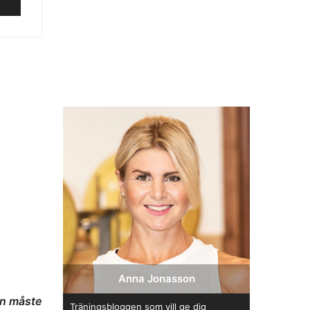
Anna Jonasson
an måste
Träningsbloggen som vill ge dig