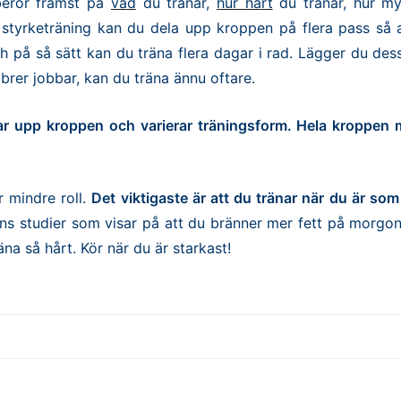
 beror främst på
vad
du tränar,
hur hårt
du tränar, hur m
styrketräning kan du dela upp kroppen på flera pass så a
h på så sätt kan du träna flera dagar i rad. Lägger du des
brer jobbar, kan du träna ännu oftare.
lar upp kroppen och varierar träningsform. Hela kroppen 
r mindre roll.
Det viktigaste är att du tränar när du är som
nns studier som visar på att du bränner mer fett på morgo
na så hårt. Kör när du är starkast!