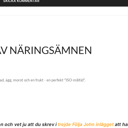
AV NÄRINGSÄMNEN
lad, ägg, morot och en frukt - en perfekt "ISO-måltid".
och vet ju att du skrev i
trejde Följa John inlägget
att h