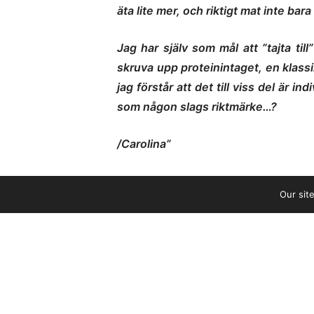
äta lite mer, och riktigt mat inte bara
Jag har själv som mål att ”tajta til
skruva upp proteinintaget, en klassi
jag förstår att det till viss del är 
som någon slags riktmärke…?
/Carolina”
Mitt svar:
Our sit
Hej Carolina!
I början kan du dra ner ordentligt p
par veckor. Jag vet av egen erfaren
att det är hälsosamt för en aktiv pers