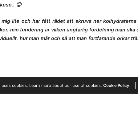
 keso.. 🙂
l” mig lite och har fått rådet att skruva ner kolhydraterna
ker. min fundering är vilken ungfärlig fördelning man ska s
individuellt, hur man mår och så att man fortfarande orkar t
e uses cookies. Learn more about our use of cookies:
Cookie Policy
å kolhydraterna för att kicka igång fettförbränningen, men
het att
Atkins
och
LCHF
-diteten funkar, men i längden tror
on plus att du tvingar göra avkall på så mycket gott i livet.