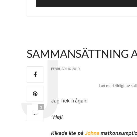
SAMMANSÄTTNING 
FEBRUARI 10, 2010
Lax med rikligt av sal
Jag fick frågan:
3
”Hej!
Kikade lite på
Johns
matkonsumption 