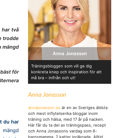
 har två
e trodde
om mängd
Anna Jonasson
Träningsbloggen som vill ge dig
 bäst för
konkreta knep och inspiration för att
må bra – inifrån och ut!
lternera
Anna Jonasson
annajonasson.se
är en av Sveriges äldsta
och mest inflytelserika bloggar inom
träning och hälsa, med 17 år på nacken.
t du har
Här får du ta del av träningspass, recept
l mängd
och Anna Jonassons vardag som 6-
barnsmamma, 2 katter inräknade. Alltid