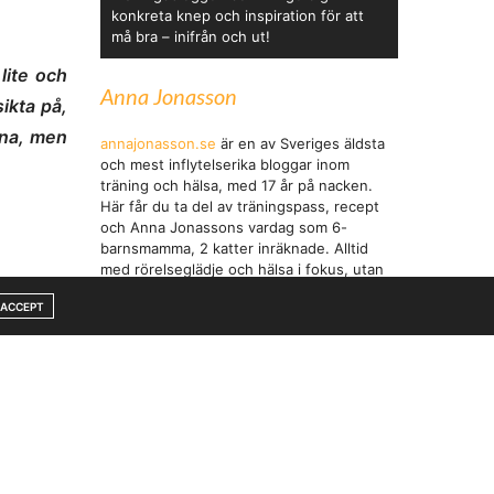
konkreta knep och inspiration för att
må bra – inifrån och ut!
 lite och
Anna Jonasson
ikta på,
räna, men
annajonasson.se
är en av Sveriges äldsta
och mest inflytelserika bloggar inom
träning och hälsa, med 17 år på nacken.
Här får du ta del av träningspass, recept
och Anna Jonassons vardag som 6-
barnsmamma, 2 katter inräknade. Alltid
med rörelseglädje och hälsa i fokus, utan
pekpinnar.
ACCEPT
 max ett
 jag inte