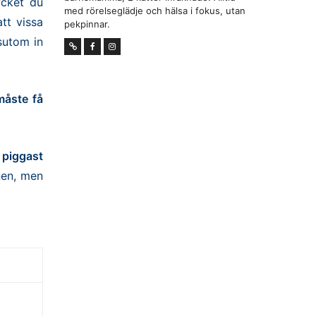
ycket du
med rörelseglädje och hälsa i fokus, utan
tt vissa
pekpinnar.
sutom in
måste få
 piggast
nen, men