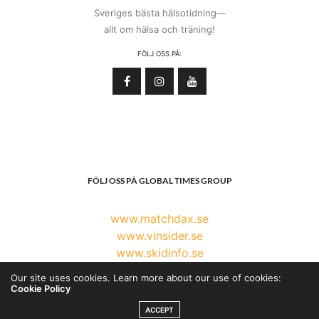
Sveriges bästa hälsotidning—
allt om hälsa och träning!
FÖLJ OSS PÅ:
FÖLJ OSS PÅ GLOBAL TIMES GROUP
www.matchdax.se
www.vinsider.se
www.skidinfo.se
www.globaltimesgroup.com
Our site uses cookies. Learn more about our use of cookies:
Cookie Policy
ACCEPT