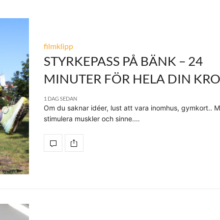
filmklipp
STYRKEPASS PÅ BÄNK – 24
MINUTER FÖR HELA DIN KR
1 DAG SEDAN
Om du saknar idéer, lust att vara inomhus, gymkort.. M
stimulera muskler och sinne.…