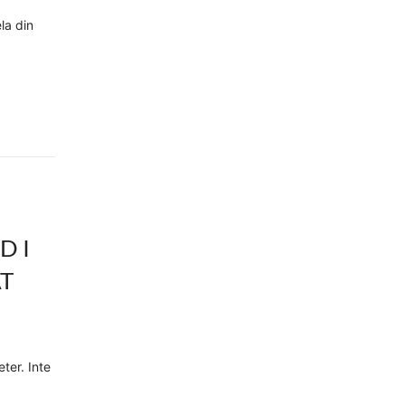
la din
D I
T
ter. Inte