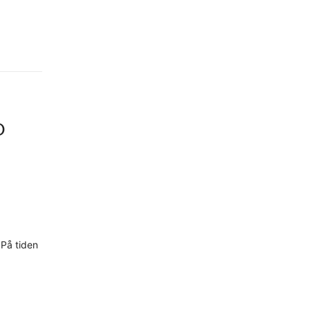
D
 På tiden