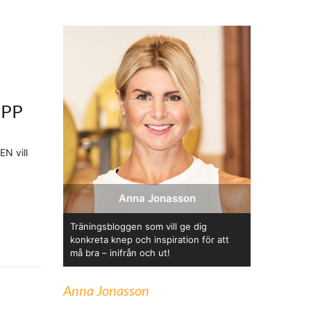
OPP
EN vill
Anna Jonasson
Träningsbloggen som vill ge dig
konkreta knep och inspiration för att
må bra – inifrån och ut!
Anna Jonasson