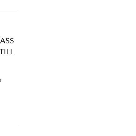
PASS
TILL
t