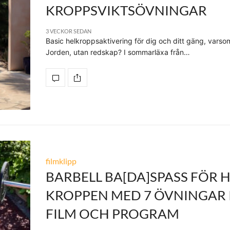
KROPPSVIKTSÖVNINGAR
3 VECKOR SEDAN
Basic helkroppsaktivering för dig och ditt gäng, varso
Jorden, utan redskap? I sommarläxa från…
filmklipp
BARBELL BA[DA]SPASS FÖR 
KROPPEN MED 7 ÖVNINGAR 
FILM OCH PROGRAM