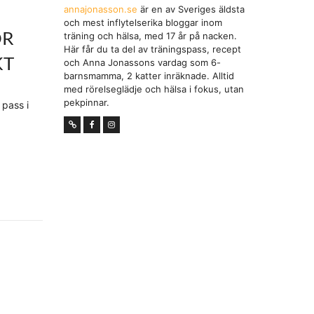
annajonasson.se
är en av Sveriges äldsta
och mest inflytelserika bloggar inom
ÖR
träning och hälsa, med 17 år på nacken.
Här får du ta del av träningspass, recept
KT
och Anna Jonassons vardag som 6-
barnsmamma, 2 katter inräknade. Alltid
med rörelseglädje och hälsa i fokus, utan
pekpinnar.
 pass i