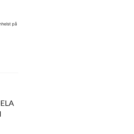
mhelst på
HELA
I