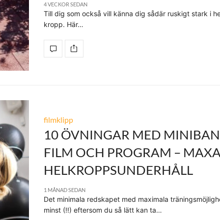
4 VECKOR SEDAN
Till dig som också vill känna dig sådär ruskigt stark i he
kropp. Här…
filmklipp
10 ÖVNINGAR MED MINIBAN
FILM OCH PROGRAM – MAXA
HELKROPPSUNDERHÅLL
1 MÅNAD SEDAN
Det minimala redskapet med maximala träningsmöjlighe
minst (!!) eftersom du så lätt kan ta…