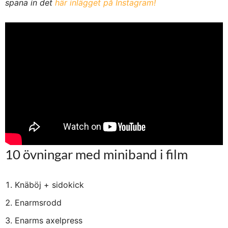
spana in det
här inlägget på Instagram!
10 övningar med miniband i film
Knäböj + sidokick
Enarmsrodd
Enarms axelpress