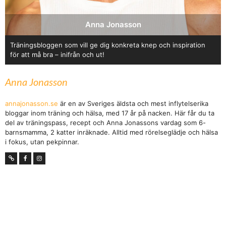
Anna Jonasson
Träningsbloggen som vill ge dig konkreta knep och inspiration
för att må bra – inifrån och ut!
Anna Jonasson
annajonasson.se
är en av Sveriges äldsta och mest inflytelserika
bloggar inom träning och hälsa, med 17 år på nacken. Här får du ta
del av träningspass, recept och Anna Jonassons vardag som 6-
barnsmamma, 2 katter inräknade. Alltid med rörelseglädje och hälsa
i fokus, utan pekpinnar.