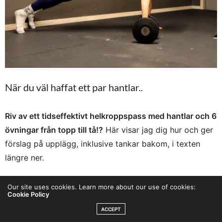
När du väl haffat ett par hantlar..
Riv av ett tidseffektivt helkroppspass med hantlar och 6
övningar från topp till tå!?
Här visar jag dig hur och ger
förslag på upplägg, inklusive tankar bakom, i texten
längre ner.
Får du inte filmen i bloggen hittar du den
här på
Our site uses cookies. Learn more about our use of cookies:
Cookie Policy
Instagram.
ACCEPT