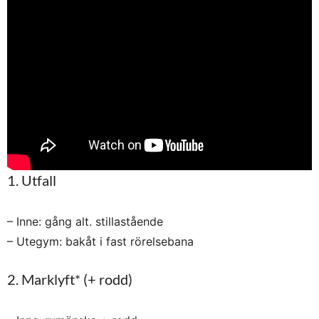
1. Utfall
– Inne: gång alt. stillastående
– Utegym: bakåt i fast rörelsebana
2. Marklyft* (+ rodd)