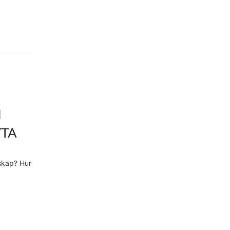
N
YTA
dskap? Hur