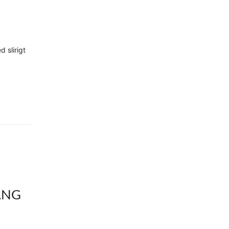
 slirigt
ÅNG