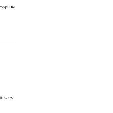
ropp! Här
G
ll övers i