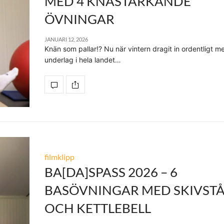
MED 4 KNÄSTÄRKANDE
ÖVNINGAR
JANUARI 12, 2026
Knän som pallar!? Nu när vintern dragit in ordentligt med
underlag i hela landet…
filmklipp
BA[DA]SPASS 2026 – 6
BASÖVNINGAR MED SKIVST
OCH KETTLEBELL