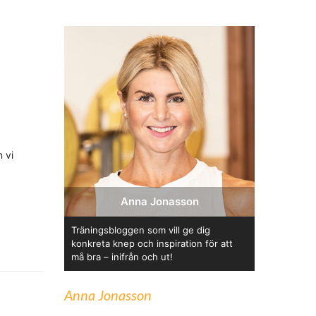
n vi
Anna Jonasson
Träningsbloggen som vill ge dig
konkreta knep och inspiration för att
må bra – inifrån och ut!
Anna Jonasson