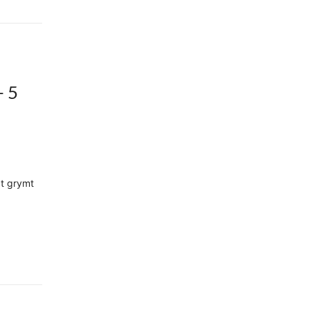
 5
gt grymt