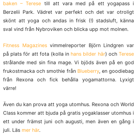
baken – Terese
till att vara med på ett yogapass i
Berzelii Park. Vädret var perfekt och det var otroligt
skönt att yoga och andas in frisk (!) stadsluft, känna
sval vind från Nybroviken och blicka upp mot molnen.
Fitness Magazines
vimmelreporter Björn Lindgren var
på plats för att fota (kolla in
hans bilder här
) och
Terese
strålande med sin fina mage. Vi bjöds även på en god
frukostmacka och smothie från
Blueberry
, en goodiebag
från Rexona och fick behålla yogamattorna. Lyxigt
värre!
Även du kan prova att yoga utomhus. Rexona och World
Class kommer att bjuda på gratis yogaklasser utomhus i
ett under främst juni och augusti, men även en gång i
juli. Läs
mer här
.