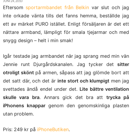
JUNI 24, 2010
Eftersom
sportarmbandet från Belkin
var slut och jag
inte orkade vänta tills det fanns hemma, beställde jag
ett av märket PURO istället. Enligt försäljaren är det ett
nättare armband, lämpligt för smala tjejarmar och med
snygg design – helt i min smak!
Igår testade jag armbandet när jag sprang med min vän
Jennie runt Djurgårdskanalen. Jag tycker det
sitter
otroligt skönt
på armen, såpass att jag glömde bort att
det satt där, och det är
inte stort och klumpigt
men jag
svettades ändå endel under det.
Lite bättre ventilation
skulle vara bra
. Annars gick det bra att
trycka på
iPhonens knappar
genom den genomskinliga plasten
utan problem.
Pris: 249 kr på
iPhoneButiken
.