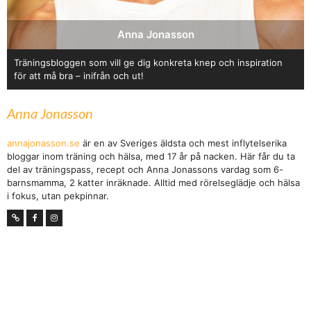
Anna Jonasson
Träningsbloggen som vill ge dig konkreta knep och inspiration
för att må bra – inifrån och ut!
Anna Jonasson
annajonasson.se
är en av Sveriges äldsta och mest inflytelserika
bloggar inom träning och hälsa, med 17 år på nacken. Här får du ta
del av träningspass, recept och Anna Jonassons vardag som 6-
barnsmamma, 2 katter inräknade. Alltid med rörelseglädje och hälsa
i fokus, utan pekpinnar.