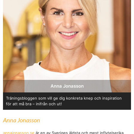
Anna Jonasson
Träningsbloggen som vill ge dig konkreta knep och inspiration
för att må bra – inifrån och ut!
Anna Jonasson
annajonasson.se
är en av Sveriges äldsta och mest inflytelserika