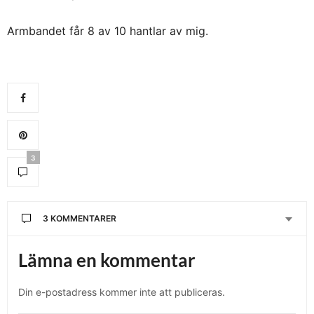
Armbandet får 8 av 10 hantlar av mig.
3
3 KOMMENTARER
ULRIKA
SKRIVER:
Lämna en kommentar
Tack för tipset! Ett sånt ska jag också inhandla.
JUNI 24, 2010 KL. 11:07 F M
Din e-postadress kommer inte att publiceras.