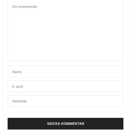
KARIN - FITNESSOCHHÄLSA
SKRIVER:
Låter som ett bra armband!
Vad brun du ser ut! Du har verkligen hunnit lapa i
dig sol, kan jag se!
JUNI 24, 2010 KL. 5:04 E M
KATARINA
SKRIVER:
Det ska jag också köpa sen. Har ju ingen iPhone
nu på några veckor 🙁
JUNI 26, 2010 KL. 9:11 E M