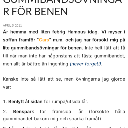
R FÖR BENEN
APRIL 5, 2011
Är hemma med liten febrig Hampus idag. Vi myser i
soffan framför ”
Cars
” m.m. och jag har försökt mig på
lite gummibandsövningar för benen.
Inte helt lätt att få
till när man inte har någonstans att fästa gummibandet,
men allt är bättre än ingenting
(never forget!)
.
Kanske inte så lätt att se, men övningarna jag gjorde
var:
Benlyft åt sidan
för rumpa/utsida lår.
Benspark
för framsida lår (försökte hålla
gummibandet bakom mig och sparka framåt).