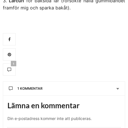
Lårcurl
för baksida lår (försökte hålla gummibandet
framför mig och sparka bakåt).
1
1 KOMMENTAR
Lämna en kommentar
Din e-postadress kommer inte att publiceras.