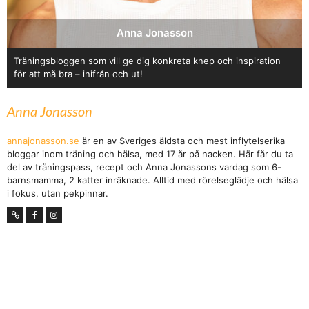
Anna Jonasson
Träningsbloggen som vill ge dig konkreta knep och inspiration
för att må bra – inifrån och ut!
Anna Jonasson
annajonasson.se
är en av Sveriges äldsta och mest inflytelserika
bloggar inom träning och hälsa, med 17 år på nacken. Här får du ta
del av träningspass, recept och Anna Jonassons vardag som 6-
barnsmamma, 2 katter inräknade. Alltid med rörelseglädje och hälsa
i fokus, utan pekpinnar.