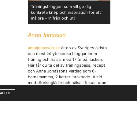
på
Träningsbloggen som vill ge dig
op
konkreta knep och inspiration för att
må bra – inifrån och ut!
Anna Jonasson
annajonasson.se
är en av Sveriges äldsta
och mest inflytelserika bloggar inom
träning och hälsa, med 17 år på nacken.
Här får du ta del av träningspass, recept
och Anna Jonassons vardag som 6-
barnsmamma, 2 katter inräknade. Alltid
med rörelseglädje och hälsa i fokus, utan
 dem hela
pekpinnar.
ACCEPT
ag hämtat
 när alla
ers skön