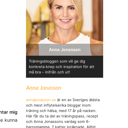
Anna Jonasson
Träningsbloggen som vill ge dig
konkreta knep och inspiration för att
må bra – inifrån och ut!
Anna Jonasson
annajonasson.se
är en av Sveriges äldsta
och mest inflytelserika bloggar inom
träning och hälsa, med 17 år på nacken.
äntar mig
Här får du ta del av träningspass, recept
le kunna
och Anna Jonassons vardag som 6-
barnsmamma, 2 katter inräknade. Alltid