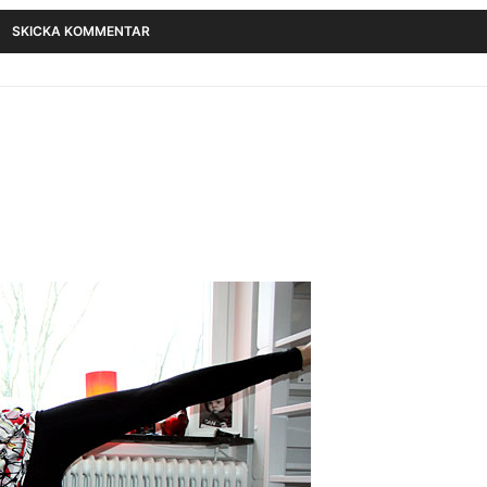
behöver… utan att det kostar skjortan :S Och håller med, du är ju inte
, borde finnas ”rutin”? Kram och trevlig helg på dig!
 trevlig helg söt
musklerna! Jag fick mitt tredje barn för 4 månader sen och musklerna h
Lite tidigt att måla fan på väggen, men jag är lite orolig. Naven ser sku
eckan när jag ska dit. Har dock inga fysiska problem av det, mest att jag 