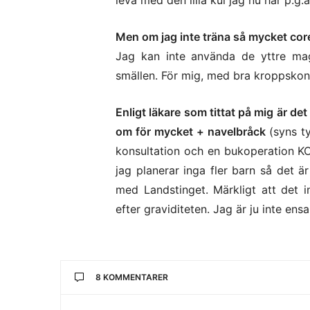
leva med den lilla kul jag nu har p.
Men om jag inte träna så mycket core 
Jag kan inte använda de yttre ma
smällen. För mig, med bra kroppskont
Enligt läkare som tittat på mig är de
om för mycket + navelbråck
(syns t
konsultation och en bukoperation K
jag planerar inga fler barn så det är
med Landstinget. Märkligt att det 
efter graviditeten. Jag är ju inte en
8 KOMMENTARER