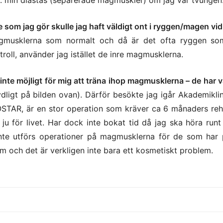
g.a. min diastas (separerade magmuskler) om jag var tvungen
som jag gör skulle jag haft väldigt ont i ryggen/magen vid 
gmusklerna som normalt och då är det ofta ryggen so
roll, använder jag istället de inre magmusklerna.
t inte möjligt för mig att träna ihop magmusklerna – de har 
ydligt på bilden ovan). Därför besökte jag igår Akademiklin
OSTAR, är en stor operation som kräver ca 6 månaders re
 ju för livet. Har dock inte bokat tid då jag ska höra runt
inte utförs operationer på magmusklerna för de som har
sam och det är verkligen inte bara ett kosmetiskt problem.