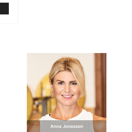
ar
m ut
inte
Anna Jonasson