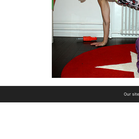
4 månader är på tok för tidig
att jag väntat fler än ett ba
som de ska.
FEBRUARI 6, 2012 KL. 7:28 F M
Fortfarande träningsklädd från i
mor
Our sit
dagarna) fick jag idag yoga tillsamm
storbarnen med varsin kompis, är inget
somnat (då är jag SLUT och har min 
Men det funkade bra att ha med Jo