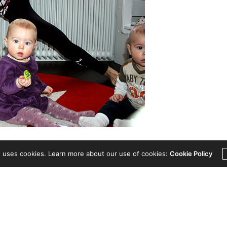
t att se något + att du fött TRE barn! För mig tror jag det beror mycket 
rn & gjort två kejsarsnitt. Jag håller tummarna att dina magmuskler går ih
se
(fatta att jag behöver fina träningskläder som går runt i
e uses cookies. Learn more about our use of cookies:
Cookie Policy
ans med tvillingarna för att hinna.
Att köra senare, efter j
 alternativ (6 barn under 7 år i hemmet!!). Inte heller kl 21
datajobbtid).
nna och Junior.
Ingen mental avkoppling, men 20 minut