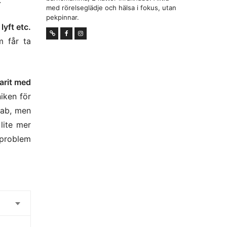
.
med rörelseglädje och hälsa i fokus, utan
pekpinnar.
lyft etc.
m får ta
varit med
iken för
hab, men
 lite mer
 problem