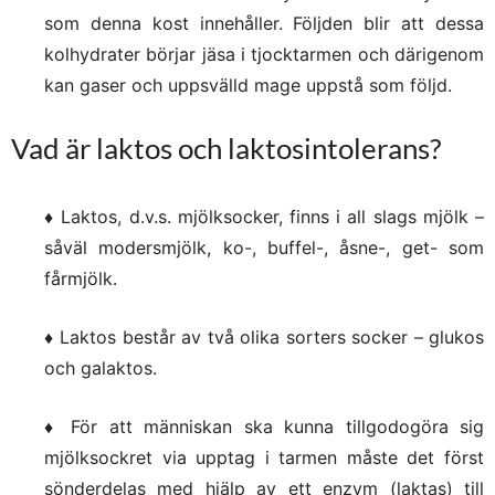
som denna kost innehåller. Följden blir att dessa
kolhydrater börjar jäsa i tjocktarmen och därigenom
kan gaser och uppsvälld mage uppstå som följd.
Vad är laktos och laktosintolerans?
♦ Laktos, d.v.s.
mjölksocker, finns i all slags mjölk –
såväl modersmjölk, ko-, buffel-, åsne-, get- som
fårmjölk.
♦ Laktos
består av två olika sorters socker – glukos
och galaktos.
♦ För att människan
ska kunna tillgodogöra sig
mjölksockret via upptag i tarmen måste det först
sönderdelas med hjälp av ett enzym (laktas) till