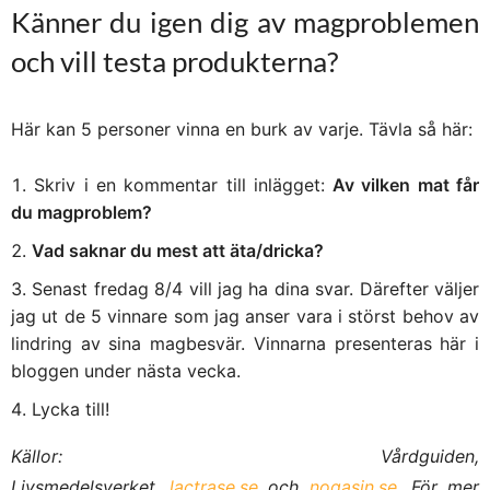
Känner du igen dig av magproblemen
och vill testa produkterna?
Här kan 5 personer vinna en burk av varje. Tävla så här:
Skriv i en kommentar till inlägget:
Av vilken mat får
du magproblem?
Vad saknar du mest att äta/dricka?
Senast fredag 8/4 vill jag ha dina svar. Därefter väljer
jag ut de 5 vinnare som jag anser vara i störst behov av
lindring av sina magbesvär. Vinnarna presenteras här i
bloggen under nästa vecka.
Lycka till!
Källor: Vårdguiden,
Livsmedelsverket,
lactrase.se
och
nogasin.se
. För mer