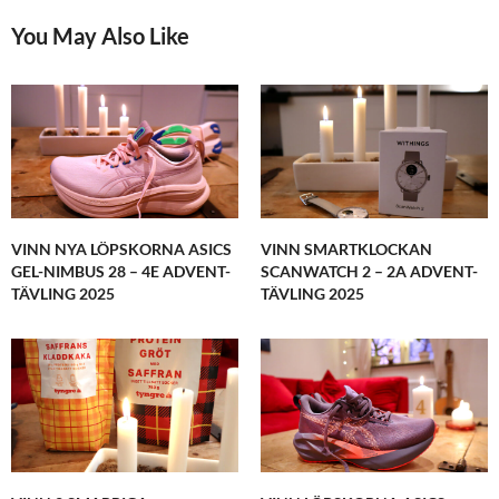
underbart.
2. BRÖD!!
You May Also Like
APRIL 5, 2016 KL. 7:14 E M
PIA
SKRIVER:
Hej!
1. För min familjs skull så skulle det vara trevligt
som min sambo fick hjälp, vi har kommit fram till att
han med största sannolikhet lider av IBS, han har
kanske inte så ont, men han släpper så sjukt
mycket gaser och det luktar så illa att vi ibland
VINN NYA LÖPSKORNA ASICS
VINN SMARTKLOCKAN
måste utrymma rum eller våningar 😉 Vi äter bra
mat men gaserna kommer av det mesta och främst
GEL-NIMBUS 28 – 4E ADVENT-
SCANWATCH 2 – 2A ADVENT-
om han ätit ”lite mer”, värst om vi ätit en
TÄVLING 2025
TÄVLING 2025
brakmiddag, som nångång faktiskt kan vara trevligt
att äta, ex. restaurangbesök, när man kanske inte
vill bry sig om vad och vilken mängd man äter, och
har vi ex. varit bortbjudna och han har hållit sig hos
gästerna, så när vi kommer hem så är det helt
olidligt. Det kan ju inte vara så kul att få höra att
man stinker och att vi helst skulle vilja att han lät
bli att gasa, men det är ju då det blir riktigt dåligt i
magen. Nu när jag har läst här så förstår jag mig på
jäsningen och är väldigt nyfiken på dessa tabletter!