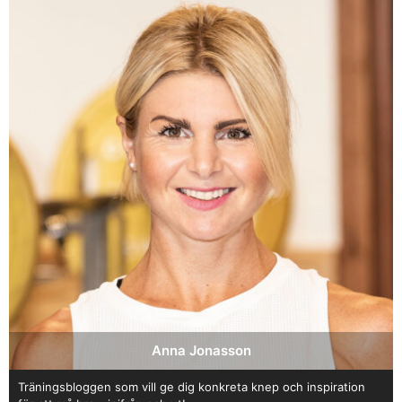
vara döden för magen. Det mesta som är
sockerfritt som har laxerande effekt =
fruktansvärt. Stress är ju ingen mat – men min ibs
förvärras av det! 2. Jag saknar nog mest potatis i
alla former. Stekt, kokt, gratäng, ugnssteka,
friterade…
APRIL 6, 2016 KL. 12:19 E M
JENNY
SKRIVER:
Hej Anna!
Jag kände mig riktigt träffad av detta inlägg, jag
har jättemycket problem med magen. Har
konstaterad IBS och äter sedan en tid en kost där
jag försöker utesluta FODMAPS. Det var jättestor
skillnad de första två veckorna, men nu tycker jag
det är ungefär som det var innan. Jag utesluter
massor med saker, kosten känns ganska fattig. En
av de saker jag saknar mest är nog avokado!
Kram!
APRIL 6, 2016 KL. 10:49 E M
Anna Jonasson
Träningsbloggen som vill ge dig konkreta knep och inspiration
JENNYSEN
SKRIVER: