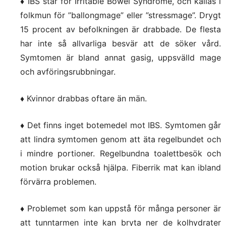
♦ IBS står för Irritable Bowel Syndrome, och kallas i
folkmun för ”ballongmage” eller ”stressmage”. Drygt
15 procent av befolkningen är drabbade. De flesta
har inte så allvarliga besvär att de söker vård.
Symtomen är bland annat gasig, uppsvälld mage
och avföringsrubbningar.
♦ Kvinnor drabbas oftare än män.
♦ Det finns inget botemedel mot IBS. Symtomen går
att lindra symtomen genom att äta regelbundet och
i mindre portioner. Regelbundna toalettbesök och
motion brukar också hjälpa. Fiberrik mat kan ibland
förvärra problemen.
♦ Problemet som kan uppstå för många personer är
att tunntarmen inte kan bryta ner de kolhydrater