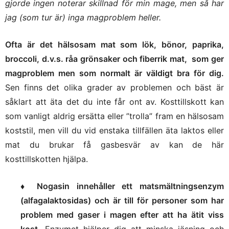
gjorde ingen noterar skillnad för min mage, men så har
jag (som tur är) inga magproblem heller.
Ofta är det hälsosam mat som lök, bönor, paprika,
broccoli, d.v.s. råa grönsaker och fiberrik mat, som ger
magproblem men som normalt är väldigt bra för dig.
Sen finns det olika grader av problemen och bäst är
såklart att äta det du inte får ont av. Kosttillskott kan
som vanligt aldrig ersätta eller ”trolla” fram en hälsosam
koststil, men vill du vid enstaka tillfällen äta laktos eller
mat du brukar få gasbesvär av kan de här
kosttillskotten hjälpa.
♦
Nogasin innehåller ett matsmältningsenzym
(alfagalaktosidas) och är till för personer som har
problem med gaser i magen efter att ha ätit viss
kost.
Enzymet hjälper dig att minska jäsning och