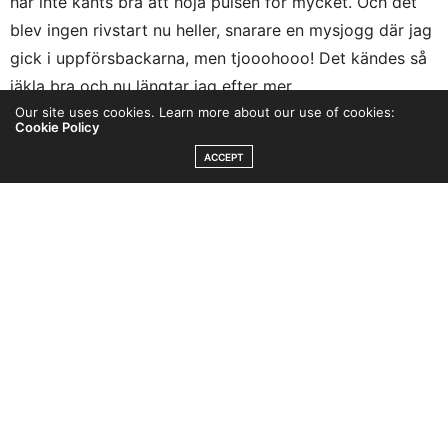
har inte känts bra att höja pulsen för mycket. Och det
blev ingen rivstart nu heller, snarare en mysjogg där jag
gick i uppförsbackarna, men tjooohooo! Det kändes så
jäkla bra och nu längtar jag efter mer.
Our site uses cookies. Learn more about our use of cookies:
Cookie Policy
”Meningen med en tids frånvaro från sina älskvärdheter
ACCEPT
måste ju vara nytändningen när man är tillbaka”
eller
liknande skrev jag på Instagram. Känner du igen dig? Att
behöva börja om ingår i mycket här i livet och vi kan
vara lugna med att det alltid går att komma tillbaka
efter ett träningsuppehåll. Kroppen har ett bra
muskelminne och dessutom får man ny gnista som sagt.
Annars har helgen sett ut så här…