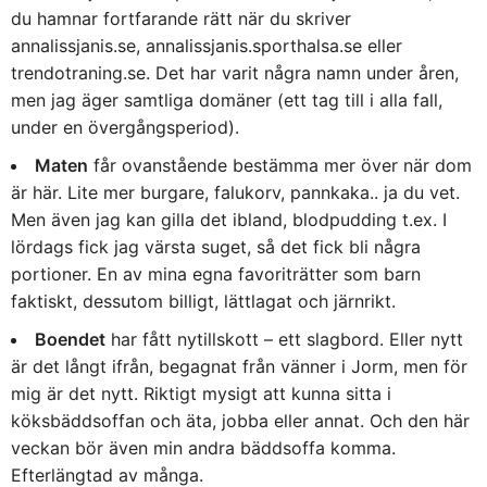
du hamnar fortfarande rätt när du skriver
annalissjanis.se, annalissjanis.sporthalsa.se eller
trendotraning.se. Det har varit några namn under åren,
men jag äger samtliga domäner (ett tag till i alla fall,
under en övergångsperiod).
Maten
får ovanstående bestämma mer över när dom
är här. Lite mer burgare, falukorv, pannkaka.. ja du vet.
Men även jag kan gilla det ibland, blodpudding t.ex. I
lördags fick jag värsta suget, så det fick bli några
portioner. En av mina egna favoriträtter som barn
faktiskt, dessutom billigt, lättlagat och järnrikt.
Boendet
har fått nytillskott – ett slagbord. Eller nytt
är det långt ifrån, begagnat från vänner i Jorm, men för
mig är det nytt. Riktigt mysigt att kunna sitta i
köksbäddsoffan och äta, jobba eller annat. Och den här
veckan bör även min andra bäddsoffa komma.
Efterlängtad av många.