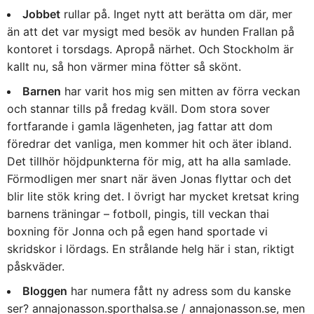
Jobbet
rullar på. Inget nytt att berätta om där, mer
än att det var mysigt med besök av hunden Frallan på
kontoret i torsdags. Apropå närhet. Och Stockholm är
kallt nu, så hon värmer mina fötter så skönt.
Barnen
har varit hos mig sen mitten av förra veckan
och stannar tills på fredag kväll. Dom stora sover
fortfarande i gamla lägenheten, jag fattar att dom
föredrar det vanliga, men kommer hit och äter ibland.
Det tillhör höjdpunkterna för mig, att ha alla samlade.
Förmodligen mer snart när även Jonas flyttar och det
blir lite stök kring det. I övrigt har mycket kretsat kring
barnens träningar – fotboll, pingis, till veckan thai
boxning för Jonna och på egen hand sportade vi
skridskor i lördags. En strålande helg här i stan, riktigt
påskväder.
Bloggen
har numera fått ny adress som du kanske
ser? annajonasson.sporthalsa.se / annajonasson.se, men