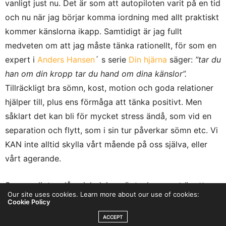
vanligt just nu. Det är som att autopiloten varit på en tid
och nu när jag börjar komma iordning med allt praktiskt
kommer känslorna ikapp. Samtidigt är jag fullt
medveten om att jag måste tänka rationellt, för som en
expert i
Anders Hansen
´ s serie
Din hjärna
säger:
”tar du
han om din kropp tar du hand om dina känslor”.
Tillräckligt bra sömn, kost, motion och goda relationer
hjälper till, plus ens förmåga att tänka positivt. Men
såklart det kan bli för mycket stress ändå, som vid en
separation och flytt, som i sin tur påverkar sömn etc. Vi
KAN inte alltid skylla vårt mående på oss själva, eller
vårt agerande.
Som vanligt en lång inledning när tanken mest är att ge
Our site uses cookies. Learn more about our use of cookies:
dig en bild av vad jag gjort under veckan, men såklart
Cookie Policy
känslorna hänger med även där. Och att det inte alltid
ACCEPT