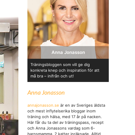
Anna Jonasson
Träningsbloggen som vill ge dig
konkreta knep och inspiration för att
må bra – inifrån och ut!
Anna Jonasson
annajonasson.se
är en av Sveriges äldsta
och mest inflytelserika bloggar inom
träning och hälsa, med 17 år på nacken.
Här får du ta del av träningspass, recept
och Anna Jonassons vardag som 6-
barnsmamma, 2 katter inräknade. Alltid