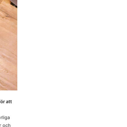
ör att
rliga
r och