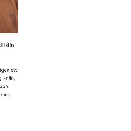
ll din
igen ett
g knän,
appa
, men