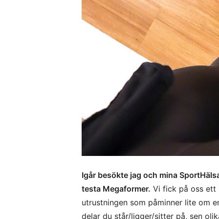
Igår besökte jag och mina SportHäls
testa Megaformer.
Vi fick på oss et
utrustningen som påminner lite om en
delar du står/ligger/sitter på, sen o