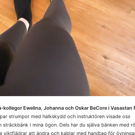
a-kollegor Ewelina, Johanna och Oskar BeCore i Vasastan f
t par strumpor med halkskydd och instruktören visade oss
 sträckbänk i mina ögon. Dels har du själva bänken med rö
lika viktfjädrar att ändra och kablar med handtag för övninga