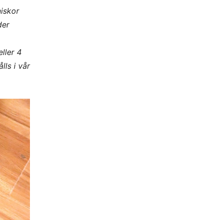
iskor
der
ller 4
lls i vår