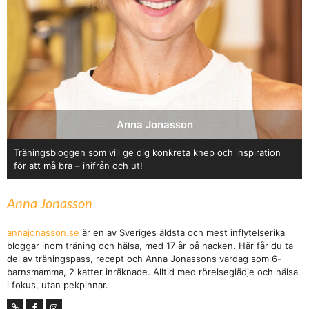
Anna Jonasson
Träningsbloggen som vill ge dig konkreta knep och inspiration
för att må bra – inifrån och ut!
Anna Jonasson
annajonasson.se
är en av Sveriges äldsta och mest inflytelserika
bloggar inom träning och hälsa, med 17 år på nacken. Här får du ta
del av träningspass, recept och Anna Jonassons vardag som 6-
barnsmamma, 2 katter inräknade. Alltid med rörelseglädje och hälsa
i fokus, utan pekpinnar.