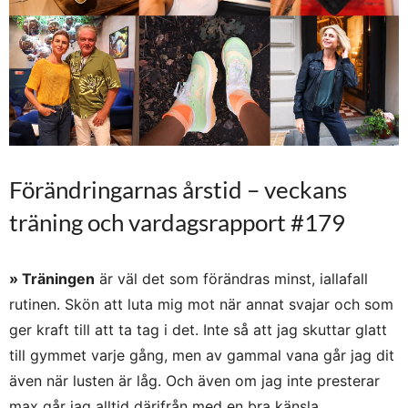
Förändringarnas årstid – veckans
träning och vardagsrapport #179
» Träningen
är väl det som förändras minst, iallafall
rutinen. Skön att luta mig mot när annat svajar och som
ger kraft till att ta tag i det. Inte så att jag skuttar glatt
till gymmet varje gång, men av gammal vana går jag dit
även när lusten är låg. Och även om jag inte presterar
max går jag alltid därifrån med en bra känsla.