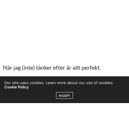
När jag (inte) tänker efter är allt perfekt.
Our site uses cookies. Learn more about our use of cookies:
Eller ”tänker före”.
När jag känner in stunden, upplever
Cookie Policy
istället för att grubbla. Jag menar, har du tänkt på hur
ACCEPT
mycket av det vi tror är problem egentligen bara är
hypoteser, tankar? Jag kan bli så trött på mina egna
scenarion i skallen när det gäller bagateller, som att
göra något ”lite obekvämt och nytt”, men varannan