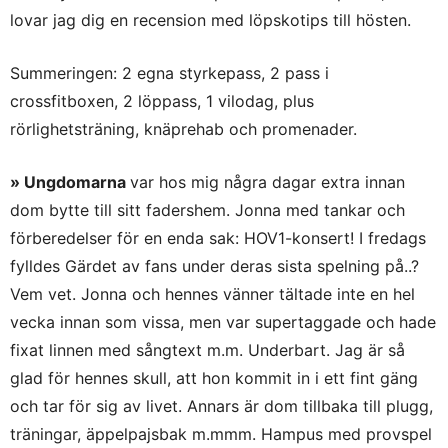
lovar jag dig en recension med löpskotips till hösten.
Summeringen: 2 egna styrkepass, 2 pass i
crossfitboxen, 2 löppass, 1 vilodag, plus
rörlighetsträning, knäprehab och promenader.
» Ungdomarna
var hos mig några dagar extra innan
dom bytte till sitt fadershem. Jonna med tankar och
förberedelser för en enda sak: HOV1-konsert! I fredags
fylldes Gärdet av fans under deras sista spelning på..?
Vem vet. Jonna och hennes vänner tältade inte en hel
vecka innan som vissa, men var supertaggade och hade
fixat linnen med sångtext m.m. Underbart. Jag är så
glad för hennes skull, att hon kommit in i ett fint gäng
och tar för sig av livet. Annars är dom tillbaka till plugg,
träningar, äppelpajsbak m.mmm. Hampus med provspel