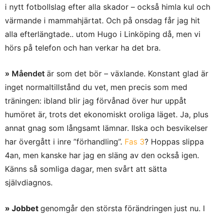
i nytt fotbollslag efter alla skador – också himla kul och
värmande i mammahjärtat. Och på onsdag får jag hit
alla efterlängtade.. utom Hugo i Linköping då, men vi
hörs på telefon och han verkar ha det bra.
» Måendet
är som det bör – växlande. Konstant glad är
inget normaltillstånd du vet, men precis som med
träningen: ibland blir jag förvånad över hur uppåt
humöret är, trots det ekonomiskt oroliga läget. Ja, plus
annat gnag som långsamt lämnar. Ilska och besvikelser
har övergått i inre ”förhandling”.
Fas 3
? Hoppas slippa
4an, men kanske har jag en släng av den också igen.
Känns så somliga dagar, men svårt att sätta
självdiagnos.
» Jobbet
genomgår den största förändringen just nu. I