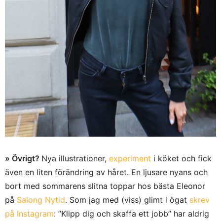
» Övrigt?
Nya illustrationer,
experiment
i köket och fick
även en liten förändring av håret. En ljusare nyans och
bort med sommarens slitna toppar hos bästa Eleonor
på
Salong Nytid
. Som jag med (viss) glimt i ögat
skrev
på Instagram
: ”Klipp dig och skaffa ett jobb” har aldrig