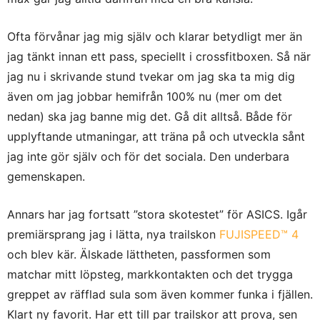
Ofta förvånar jag mig själv och klarar betydligt mer än
jag tänkt innan ett pass, speciellt i crossfitboxen. Så när
jag nu i skrivande stund tvekar om jag ska ta mig dig
även om jag jobbar hemifrån 100% nu (mer om det
nedan) ska jag banne mig det. Gå dit alltså. Både för
upplyftande utmaningar, att träna på och utveckla sånt
jag inte gör själv och för det sociala. Den underbara
gemenskapen.
Annars har jag fortsatt ”stora skotestet” för ASICS. Igår
premiärsprang jag i lätta, nya trailskon
FUJISPEED™ 4
och blev kär. Älskade lättheten, passformen som
matchar mitt löpsteg, markkontakten och det trygga
greppet av räfflad sula som även kommer funka i fjällen.
Klart ny favorit. Har ett till par trailskor att prova, sen