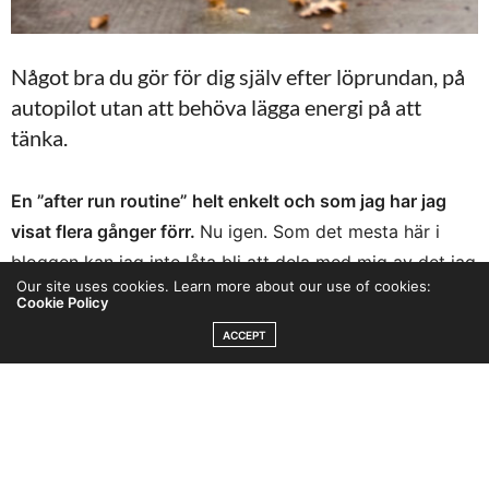
Något bra du gör för dig själv efter löprundan, på
autopilot utan att behöva lägga energi på att
tänka.
En ”after run routine” helt enkelt och som jag har jag
visat flera gånger förr.
Nu igen. Som det mesta här i
bloggen kan jag inte låta bli att dela med mig av det jag
Our site uses cookies. Learn more about our use of cookies:
själv tycker är riktigt bra. Sen får du själv solla, välja
Cookie Policy
och anpassa allt efter dig, men jag visar gärna och
ACCEPT
förklarar mer längre ner i texten.
Får du inte upp filmen i bloggen hittar du den
här på
Instagram.