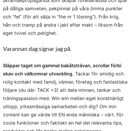
skrämselpropaganda som skapar rörelserädsla och spär
på dåliga samveten, pekpinnar på våra ömma punkter
och ”fel” (för att sälja in ”the nr 1 lösning”). Från krig,
hån och tramp på andra i jakt efter makt – liksom från
eget tvivel och petighet.
Varannan dag signar jag på.
Släpper taget om gammal bakåtsträvan, scrollar förbi
skav och välkomnar utveckling.
Tackar för smidig och
rolig kontakt med familj, vänner, företag och fantastiska
följare (du där: TACK <3) att dela minnen, tankar och
träningspassion med. Win win mellan eget konstnärligt
utlopp, yrkesmässiga samarbeten och dig? Om min
content kan ge värde till EN enda människa – värt. För
coola funktioner och faktiskt en hel del relevanta tips,
produkter och life hacks mellan pekpinnarna.