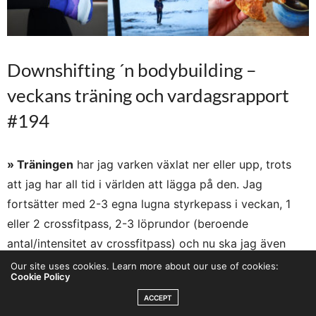
Downshifting ´n bodybuilding –
veckans träning och vardagsrapport
#194
» Träningen
har jag varken växlat ner eller upp, trots
att jag har all tid i världen att lägga på den. Jag
fortsätter med 2-3 egna lugna styrkepass i veckan, 1
eller 2 crossfitpass, 2-3 löprundor (beroende
antal/intensitet av crossfitpass) och nu ska jag även
försöka hålla i 1 yogapass.
Our site uses cookies. Learn more about our use of cookies:
Cookie Policy
ACCEPT
Är glad att jag har min träningsrutin att hänga upp