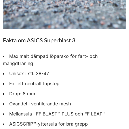
Fakta om ASICS Superblast 3
Maximalt dämpad löparsko för fart- och
mängdträning
Unisex i stl. 38-47
För ett neutralt löpsteg
Drop: 8 mm
Ovandel i ventilerande mesh
Mellansula i FF BLAST™ PLUS och FF LEAP™
ASICSGRIP™-yttersula för bra grepp