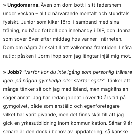
» Ungdomarna.
Även om dom bott i sitt fadershem
under veckan – alltid närvarande mentalt och stundtals
fysiskt. Junior som kikar förbi i samband med sina
träning, nu både fotboll och innebandy i DIF, och Jonna
som sover över efter middag hos vänner i närheten.
Dom om några är skäl till att välkomna framtiden. I nära
nutid: påsken i Jorm ihop som jag längtar ihjäl mig mot.
» Jobb?
”Varför kör du inte igång som personlig tränare
igen, på någon gymkedja eller startar eget?”
Tänker att
många tänker så och jag med ibland, men magkänslan
säger annat. Jag har redan jobbat i över 10 års tid på
gymgolvet, både som anställd och egenföretagare
vilket har varit givande, men det finns skäl till att jag
gick en yrkesutbildning inom kommunikation. Såhär 9 år
senare är den dock i behov av uppdatering, så kanske