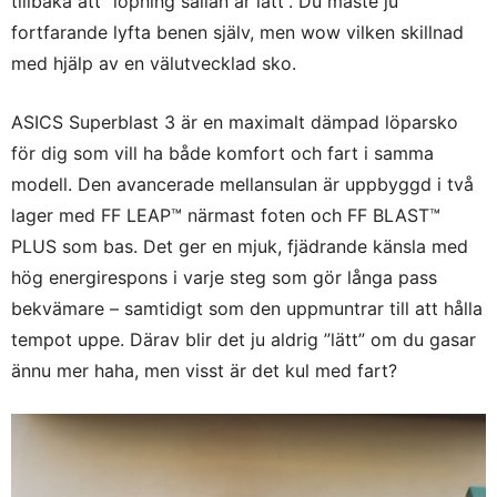
tillbaka att ”löpning sällan är lätt”. Du måste ju
fortfarande lyfta benen själv, men wow vilken skillnad
med hjälp av en välutvecklad sko.
ASICS Superblast 3 är en maximalt dämpad löparsko
för dig som vill ha både komfort och fart i samma
modell. Den avancerade mellansulan är uppbyggd i två
lager med FF LEAP™ närmast foten och FF BLAST™
PLUS som bas. Det ger en mjuk, fjädrande känsla med
hög energirespons i varje steg som gör långa pass
bekvämare – samtidigt som den uppmuntrar till att hålla
tempot uppe. Därav blir det ju aldrig ”lätt” om du gasar
ännu mer haha, men visst är det kul med fart?