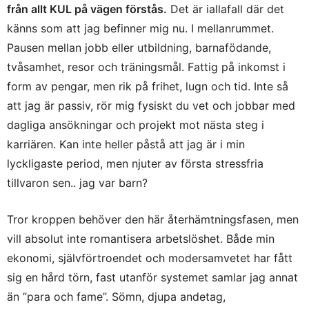
från allt KUL på vägen förstås.
Det är iallafall där det
känns som att jag befinner mig nu. I mellanrummet.
Pausen mellan jobb eller utbildning, barnafödande,
tvåsamhet, resor och träningsmål. Fattig på inkomst i
form av pengar, men rik på frihet, lugn och tid. Inte så
att jag är passiv, rör mig fysiskt du vet och jobbar med
dagliga ansökningar och projekt mot nästa steg i
karriären. Kan inte heller påstå att jag är i min
lyckligaste period, men njuter av första stressfria
tillvaron sen.. jag var barn?
Tror kroppen behöver den här återhämtningsfasen, men
vill absolut inte romantisera arbetslöshet. Både min
ekonomi, självförtroendet och modersamvetet har fått
sig en hård törn, fast utanför systemet samlar jag annat
än ”para och fame”. Sömn, djupa andetag,