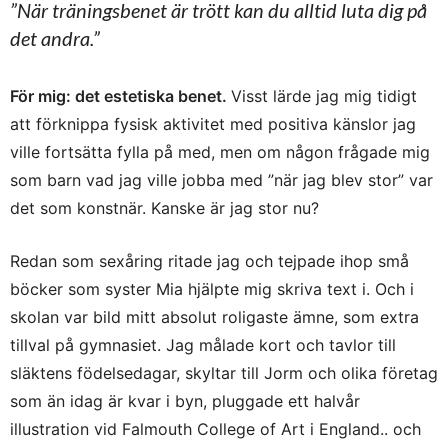
”När träningsbenet är trött kan du alltid luta dig på
det andra.”
För mig: det estetiska benet.
Visst lärde jag mig tidigt
att förknippa fysisk aktivitet med positiva känslor jag
ville fortsätta fylla på med, men om någon frågade mig
som barn vad jag ville jobba med ”när jag blev stor” var
det som konstnär. Kanske är jag stor nu?
Redan som sexåring ritade jag och tejpade ihop små
böcker som syster Mia hjälpte mig skriva text i. Och i
skolan var bild mitt absolut roligaste ämne, som extra
tillval på gymnasiet. Jag målade kort och tavlor till
släktens födelsedagar, skyltar till Jorm och olika företag
som än idag är kvar i byn, pluggade ett halvår
illustration vid Falmouth College of Art i England.. och