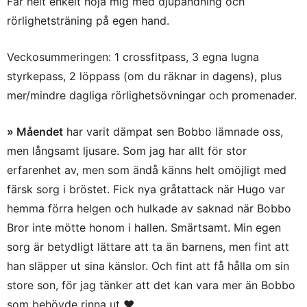
Får helt enkelt nöja mig med djupandning och
rörlighetsträning på egen hand.
Veckosummeringen: 1 crossfitpass, 3 egna lugna
styrkepass, 2 löppass (om du räknar in dagens), plus
mer/mindre dagliga rörlighetsövningar och promenader.
» Måendet
har varit dämpat sen Bobbo lämnade oss,
men långsamt ljusare. Som jag har allt för stor
erfarenhet av, men som ändå känns helt omöjligt med
färsk sorg i bröstet. Fick nya gråtattack när Hugo var
hemma förra helgen och hulkade av saknad när Bobbo
Bror inte mötte honom i hallen. Smärtsamt. Min egen
sorg är betydligt lättare att ta än barnens, men fint att
han släpper ut sina känslor. Och fint att få hålla om sin
store son, för jag tänker att det kan vara mer än Bobbo
som behövde rinna ut ❤︎.