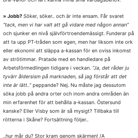
» Jobb?
Söker, söker.. och är inte ensam. Får svaret
”tack, men vi har valt att gå vidare med någon annan”
och sjunker en nivå självförtroendemässigt. Funderar på
att ta upp PT-tråden som egen, men har liksom inte ork
eller ekonomi att släppa a-kassan för en oviss inkomst
av strötimmar
.
Pratade med en handledare på
Arbetsförmedlingen tidigare i veckan.
”Ja, det råder ju
tyvärr åldersism på marknaden, så jag förstår att det
inte är lätt..”
peppande? Nej. Nu måste jag dessutom
söka jobb på andra orter och inom andra områden än
min erfarenhet för att behålla a-kassan. Östersund
kanske? Eller Visby som är så mysigt? Tillbaka till
rötterna i Skåne? Fortsättning följer..
..hur mår du? Stor kram genom skärmen! /A