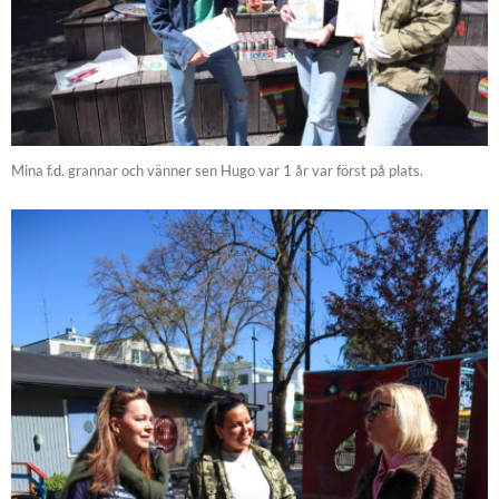
Mina f.d. grannar och vänner sen Hugo var 1 år var först på plats.