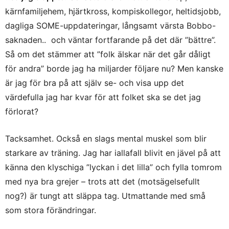
kärnfamiljehem, hjärtkross, kompiskollegor, heltidsjobb,
dagliga SOME-uppdateringar, långsamt värsta Bobbo-
saknaden.. och väntar fortfarande på det där ”bättre”.
Så om det stämmer att ”folk älskar när det går dåligt
för andra” borde jag ha miljarder följare nu? Men kanske
är jag för bra på att själv se- och visa upp det
värdefulla jag har kvar för att folket ska se det jag
förlorat?
Tacksamhet. Också en slags mental muskel som blir
starkare av träning. Jag har iallafall blivit en jävel på att
känna den klyschiga ”lyckan i det lilla” och fylla tomrom
med nya bra grejer – trots att det (motsägelsefullt
nog?) är tungt att släppa tag. Utmattande med små
som stora förändringar.