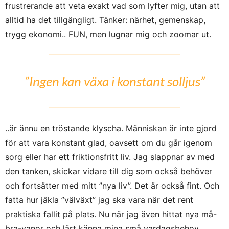
frustrerande att veta exakt vad som lyfter mig, utan att
alltid ha det tillgängligt. Tänker: närhet, gemenskap,
trygg ekonomi.. FUN, men lugnar mig och zoomar ut.
”Ingen kan växa i konstant solljus”
..är ännu en tröstande klyscha. Människan är inte gjord
för att vara konstant glad, oavsett om du går igenom
sorg eller har ett friktionsfritt liv. Jag slappnar av med
den tanken, skickar vidare till dig som också behöver
och fortsätter med mitt ”nya liv”. Det är också fint. Och
fatta hur jäkla ”välväxt” jag ska vara när det rent
praktiska fallit på plats. Nu när jag även hittat nya må-
bra-vanor och lärt känna mina små vardagsbehov.