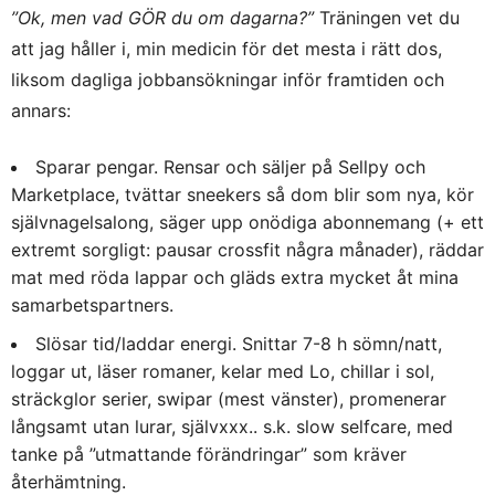
”Ok, men vad GÖR du om dagarna?”
Träningen vet du
att jag håller i, min medicin för det mesta i rätt dos,
liksom dagliga jobbansökningar inför framtiden och
annars:
Sparar pengar. Rensar och säljer på Sellpy och
Marketplace, tvättar sneekers så dom blir som nya, kör
självnagelsalong, säger upp onödiga abonnemang (+ ett
extremt sorgligt: pausar crossfit några månader), räddar
mat med röda lappar och gläds extra mycket åt mina
samarbetspartners.
Slösar tid/laddar energi. Snittar 7-8 h sömn/natt,
loggar ut, läser romaner, kelar med Lo, chillar i sol,
sträckglor serier, swipar (mest vänster), promenerar
långsamt utan lurar, självxxx.. s.k. slow selfcare, med
tanke på ”utmattande förändringar” som kräver
återhämtning.