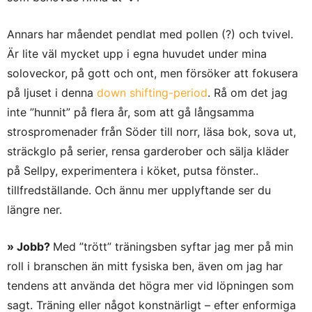
Annars har måendet pendlat med pollen (?) och tvivel.
Är lite väl mycket upp i egna huvudet under mina
soloveckor, på gott och ont, men försöker att fokusera
på ljuset i denna
down shifting-period
. Rå om det jag
inte ”hunnit” på flera år, som att gå långsamma
strospromenader från Söder till norr, läsa bok, sova ut,
sträckglo på serier, rensa garderober och sälja kläder
på Sellpy, experimentera i köket, putsa fönster..
tillfredställande. Och ännu mer upplyftande ser du
längre ner.
» Jobb?
Med ”trött” träningsben syftar jag mer på min
roll i branschen än mitt fysiska ben, även om jag har
tendens att använda det högra mer vid löpningen som
sagt. Träning eller något konstnärligt – efter enformiga