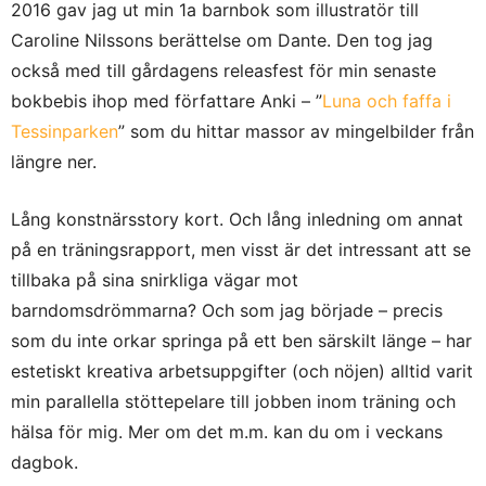
2016 gav jag ut min 1a barnbok som illustratör till
Caroline Nilssons berättelse om Dante. Den tog jag
också med till gårdagens releasfest för min senaste
bokbebis ihop med författare Anki – ”
Luna och faffa i
Tessinparken
” som du hittar massor av mingelbilder från
längre ner.
Lång konstnärsstory kort. Och lång inledning om annat
på en träningsrapport, men visst är det intressant att se
tillbaka på sina snirkliga vägar mot
barndomsdrömmarna? Och som jag började – precis
som du inte orkar springa på ett ben särskilt länge – har
estetiskt kreativa arbetsuppgifter (och nöjen) alltid varit
min parallella stöttepelare till jobben inom träning och
hälsa för mig. Mer om det m.m. kan du om i veckans
dagbok.