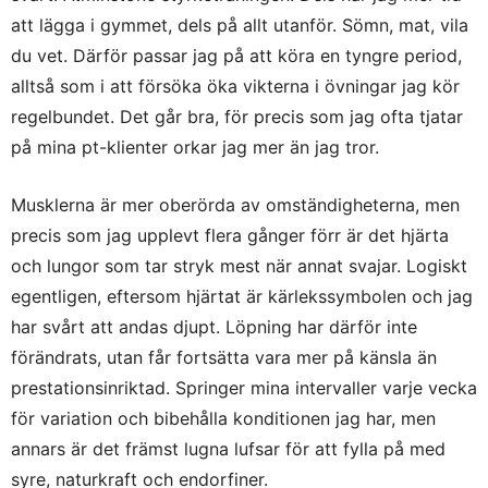
att lägga i gymmet, dels på allt utanför. Sömn, mat, vila
du vet. Därför passar jag på att köra en tyngre period,
alltså som i att försöka öka vikterna i övningar jag kör
regelbundet. Det går bra, för precis som jag ofta tjatar
på mina pt-klienter orkar jag mer än jag tror.
Musklerna är mer oberörda av omständigheterna, men
precis som jag upplevt flera gånger förr är det hjärta
och lungor som tar stryk mest när annat svajar. Logiskt
egentligen, eftersom hjärtat är kärlekssymbolen och jag
har svårt att andas djupt. Löpning har därför inte
förändrats, utan får fortsätta vara mer på känsla än
prestationsinriktad. Springer mina intervaller varje vecka
för variation och bibehålla konditionen jag har, men
annars är det främst lugna lufsar för att fylla på med
syre, naturkraft och endorfiner.