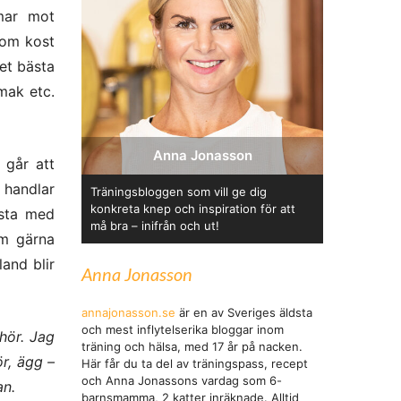
omar mot
a om kost
det bästa
smak etc.
Anna Jonasson
 går att
 handlar
Träningsbloggen som vill ge dig
konkreta knep och inspiration för att
asta med
må bra – inifrån och ut!
em gärna
land blir
Anna Jonasson
annajonasson.se
är en av Sveriges äldsta
och mest inflytelserika bloggar inom
hör. Jag
träning och hälsa, med 17 år på nacken.
r, ägg –
Här får du ta del av träningspass, recept
och Anna Jonassons vardag som 6-
an.
barnsmamma, 2 katter inräknade. Alltid