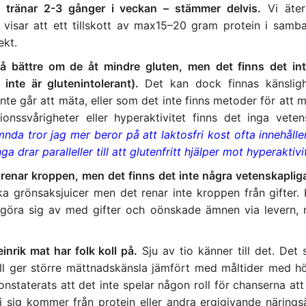
n tränar 2-3 gånger i veckan – stämmer delvis.
Vi äter
er visar att ett tillskott av max15–20 gram protein i sam
ekt.
 må bättre om de åt mindre gluten, men det finns det in
inte är glutenintolerant).
Det kan dock finnas känslig
e går att mäta, eller som det inte finns metoder för att m
nssvårigheter eller hyperaktivitet finns det inga veten
mnda tror jag mer beror på att laktosfri kost ofta innehåll
 drar paralleller till att glutenfritt hjälper mot hyperaktivi
r renar kroppen, men det finns det inte några vetenskaplig
cka grönsaksjuicer men det renar inte kroppen från gifter.
t göra sig av med gifter och oönskade ämnen via levern, n
inrik mat har folk koll på.
Sju av tio känner till det. Det
åll ger större mättnadskänsla jämfört med måltider med h
nstaterats att det inte spelar någon roll för chanserna att
i sig kommer från protein eller andra ergigivande närings