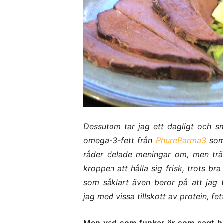
Dessutom tar jag ett dagligt och sm
omega-3-fett från
PhureParma3
som 
råder delade meningar om, men trän
kroppen att hålla sig frisk, trots bra
som såklart även beror på att jag 
jag med vissa tillskott av protein, fet
Men vad som funkar är som sagt hög