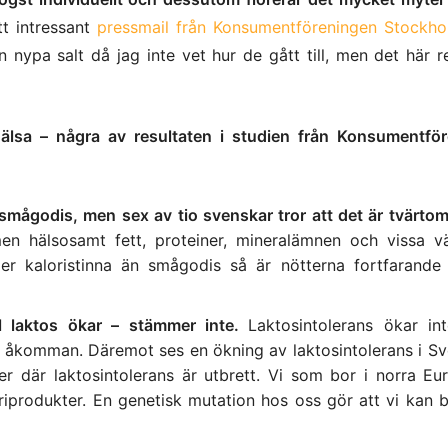
t intressant
pressmail från Konsumentföreningen Stockh
n nypa salt då jag inte vet hur de gått till, men det här r
älsa – några av resultaten i studien från Konsumentfö
 smågodis, men sex av tio svenskar tror att det är tvärtom
men hälsosamt fett, proteiner, mineralämnen och vissa vä
er kaloristinna än smågodis så är nötterna fortfarande
l laktos ökar – stämmer inte.
Laktosintolerans ökar in
 åkomman. Däremot ses en ökning av laktosintolerans i Sv
r där laktosintolerans är utbrett. Vi som bor i norra Eu
iprodukter. En genetisk mutation hos oss gör att vi kan b