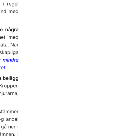
 i regel
band med
te några
het med
äta. När
skapliga
er mindre
tet.
a belägg
 Kroppen
jurarna,
 stämmer
ög andel
 gå ner i
ämnen. I