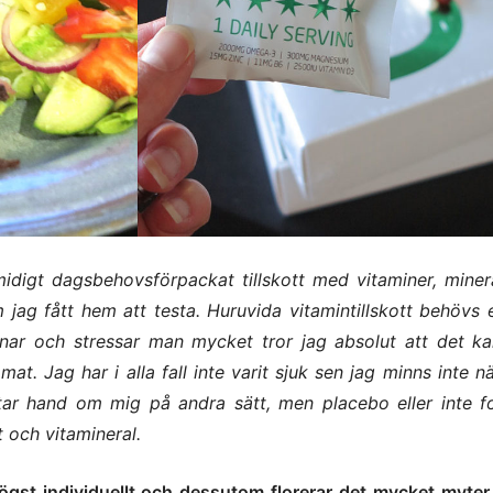
idigt dagsbehovsförpackat tillskott med vitaminer, miner
jag fått hem att testa. Huruvida vitamintillskott behövs el
ar och stressar man mycket tror jag absolut att det ka
 mat. Jag har i alla fall inte varit sjuk sen jag minns inte n
tar hand om mig på andra sätt, men placebo eller inte fo
t och vitamineral.
st individuellt och dessutom florerar det mycket myter