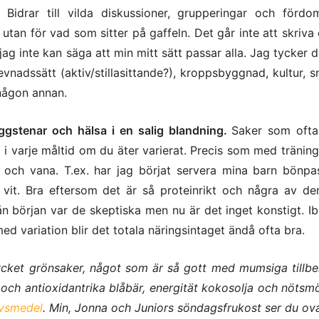
Bidrar till vilda diskussioner, grupperingar och förd
 utan för vad som sitter på gaffeln. Det går inte att skriv
jag inte kan säga att min mitt sätt passar alla. Jag tycker 
 levnadssätt (aktiv/stillasittande?), kroppsbyggnad, kultur, 
r någon annan.
yggstenar och hälsa i en salig blandning.
Saker som ofta
 i varje måltid om du äter varierat. Precis som med träning
 och vana. T.ex. har jag börjat servera mina barn bönp
vit. Bra eftersom det är så proteinrikt och några av d
ån början var de skeptiska men nu är det inget konstigt. Ib
d variation blir det totala näringsintaget ändå ofta bra.
mycket grönsaker, något som är så gott med mumsiga tillbe
ch antioxidantrika blåbär, energität kokosolja och nötsmö
ivsmedel
. Min, Jonna och Juniors söndagsfrukost ser du ov