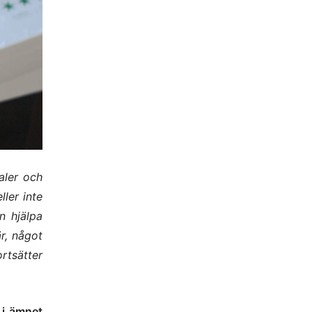
aler och
ler inte
n hjälpa
är, något
rtsätter
 i ämnet