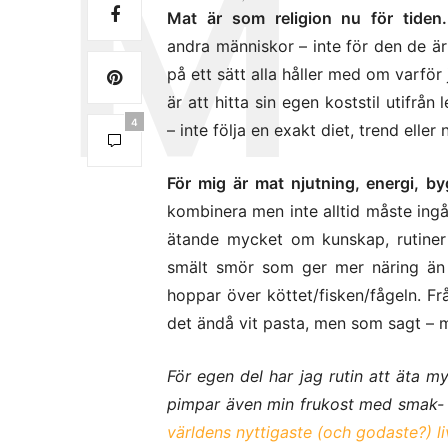
Mat är som religion nu för tiden.
andra människor – inte för den de är
på ett sätt alla håller med om varför 
är att hitta sin egen koststil utifrån
4
– inte följa en exakt diet, trend elle
För mig är mat njutning, energi, b
kombinera men inte alltid måste ingå
ätande mycket om kunskap, rutiner
smält smör som ger mer näring än 
hoppar över köttet/fisken/fågeln. Fr
det ändå vit pasta, men som sagt – me
För egen del har jag rutin att äta 
pimpar även min frukost med smak- o
världens nyttigaste (och godaste?) l