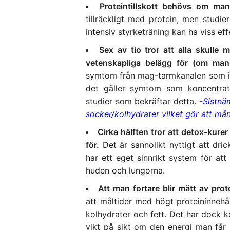
Proteintillskott behövs om ma
tillräckligt med protein, men studi
intensiv styrketräning kan ha viss eff
Sex av tio tror att alla skulle
vetenskapliga belägg för (om man 
symtom från mag-tarmkanalen som int
det gäller symtom som koncentratio
studier som bekräftar detta.
-Sistnä
socker/kolhydrater vilket gör att många
Cirka hälften tror att detox-kure
för.
Det är sannolikt nyttigt att dri
har ett eget sinnrikt system för at
huden och lungorna.
Att man fortare blir mätt av prote
att måltider med högt proteininneh
kolhydrater och fett. Det har dock ko
vikt på sikt om den energi man får 