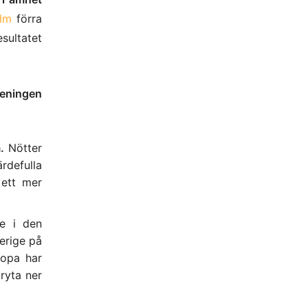
olm
förra
esultatet
reningen
.
Nötter
rdefulla
 ett mer
te i den
erige på
ropa har
ryta ner