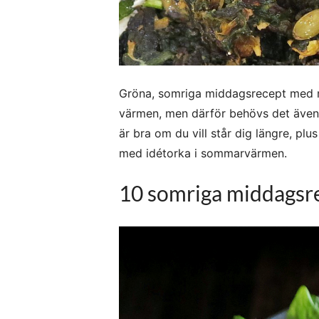
Gröna, somriga middagsrecept med myc
värmen, men därför behövs det även ti
är bra om du vill står dig längre, plu
med idétorka i sommarvärmen.
10 somriga middagsr