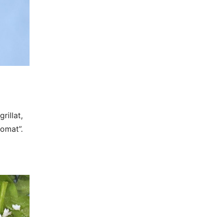
rillat,
tomat”.