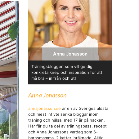
Anna Jonasson
Träningsbloggen som vill ge dig
konkreta knep och inspiration för att
må bra – inifrån och ut!
Anna Jonasson
annajonasson.se
är en av Sveriges äldsta
och mest inflytelserika bloggar inom
träning och hälsa, med 17 år på nacken.
Här får du ta del av träningspass, recept
och Anna Jonassons vardag som 6-
barnsmamma, 2 katter inräknade. Alltid