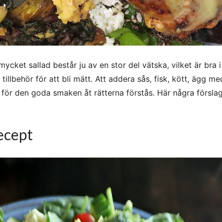
ket sallad består ju av en stor del vätska, vilket är bra i
llbehör för att bli mätt. Att addera sås, fisk, kött, ägg m
s för den goda smaken åt rätterna förstås. Här några förslag 
ecept