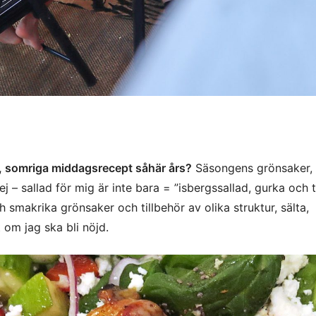
”, somriga middagsrecept såhär års?
Säsongens grönsaker, g
 – sallad för mig är inte bara = ”isbergssallad, gurka och 
smakrika grönsaker och tillbehör av olika struktur, sälta,
 om jag ska bli nöjd.