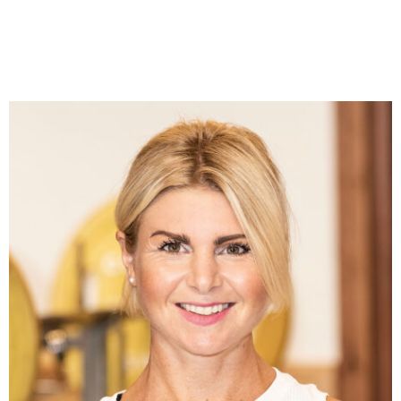
NOVEMBER 24, 2015 KL. 8:30 E M
ANNA - TREND O TRÄNING
SKRIVER:
Julia – kul! Gå & testa! 🙂
NOVEMBER 26, 2015 KL. 9:13 E M
MALIN
SKRIVER:
Bra artikel! Var även med i NA (Nerikes Allehanda) i
helgen 🙂
NOVEMBER 26, 2015 KL. 8:48 E M
ANNA - TREND O TRÄNING
SKRIVER:
Malin – tack! Kul att du berättar. Jag har som sagt
ingen aning om vart det hamnar 🙂
NOVEMBER 26, 2015 KL. 9:02 E M