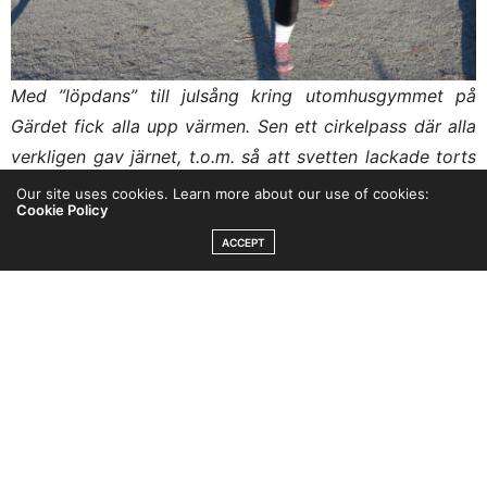
Med ”löpdans” till julsång kring utomhusgymmet på
Gärdet fick alla upp värmen. Sen ett cirkelpass där alla
verkligen gav järnet, t.o.m. så att svetten lackade torts
den isande vinden.
Our site uses cookies. Learn more about our use of cookies:
Cookie Policy
ACCEPT