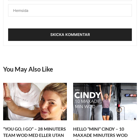
Teknik är a & o i alla sporter och viktigt att belysa
skaderisken, men lite samtidigt är det betydligt
fler som skadar sig på fotbollsplanen.
NOVEMBER 24, 2015 KL. 12:54 E M
ELIN
SKRIVER:
Blev lite överraskad när du dök upp i tidningen vid
frukosten förra veckan, men bra läsning och sund
inställning var min tanke under läsningen 🙂
NOVEMBER 24, 2015 KL. 10:19 F M
You May Also Like
ANNA - TREND O TRÄNING
SKRIVER:
Elin – vad roligt att du gillade den. Vilken tidning
har du om jag får fråga? TT levererar ju material
till flera olika så det är alltid kul att höra 🙂
NOVEMBER 24, 2015 KL. 12:49 E M
ELIN
SKRIVER:
Jag har Värmlands Folkblad (VF) 🙂
”YOU GO, I GO” – 28 MINUTERS
HELLO ”MINI” CINDY – 10
NOVEMBER 24, 2015 KL. 2:25 E M
TEAM WOD MED ELLER UTAN
MAXADE MINUTERS WOD