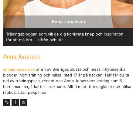
Anna Jonasson
Träningsbloggen som vill ge dig konkreta knep och inspiration
för att må bra – inifrån och ut!
Anna Jonasson
annajonasson.se
är en av Sveriges äldsta och mest inflytelserika
bloggar inom träning och hälsa, med 17 år på nacken. Här får du ta
del av träningspass, recept och Anna Jonassons vardag som 6-
barnsmamma, 2 katter inräknade. Alltid med rörelseglädje och hälsa
i fokus, utan pekpinnar.