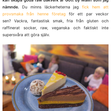
kan skapa goda raw bakverk är Gott by Malin som jag
nämnde.
Du minns läckerheterna jag
fick hem att
provsmaka från henne företag
för ett par veckor
sen? Vackra, fantastisk smak, fria från gluten och
raffinerat socker, raw, veganska och faktiskt inte
supersvåra att göra själv.