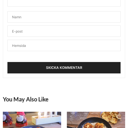
COACH MILLA
SKRIVER:
Det är ju EXAKT samma recept som vi körde för
Apollo! Fast vi skippade kaffet med barnen (men
jag hade skrivit med det i receptet).
Kram
DECEMBER 5, 2015 KL. 9:28 E M
ANNA - TREND O TRÄNING
SKRIVER:
Precis Milla och om en har i pepparkakskrydda ist
för kakao (& inte något kaffe) så blir det
pepparkaksdegbollar. Mycket mumsigt!
Kram
DECEMBER 6, 2015 KL. 8:55 F M
EMMA VUCKOVIC
SKRIVER:
You May Also Like
Ska testa det receptet med pepparkakskrydda,
låter gott och det är ju degen som är godast när
man bakar pepparkakor 😉
DECEMBER 6, 2015 KL. 9:27 F M
ANNA - TREND O TRÄNING
SKRIVER: