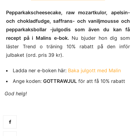
Pepparkakscheesecake, raw mozartkulor, apelsin-
och chokladfudge, saffrans- och vaniljmousse och
pepparkaksbollar -julgodis som även du kan få
recept på i Malins e-bok.
Nu bjuder hon dig som
läster Trend o träning 10% rabatt på den inför
julbaket (ord. pris 39 kr).
Ladda ner e-boken här:
Baka julgott med Malin
Ange koden:
GOTTRAWJUL
för att få 10% rabatt
God helg!