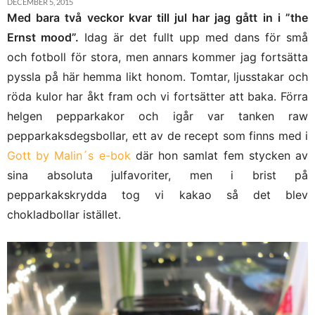
DECEMBER 5, 2015
Med bara två veckor kvar till jul har jag gått in i ”the
Ernst mood”.
Idag är det fullt upp med dans för små
och fotboll för stora, men annars kommer jag fortsätta
pyssla på här hemma likt honom. Tomtar, ljusstakar och
röda kulor har åkt fram och vi fortsätter att baka. Förra
helgen pepparkakor och igår var tanken raw
pepparkaksdegsbollar, ett av de recept som finns med i
Gott by Malin´s e-bok
där hon samlat fem stycken av
sina absoluta julfavoriter, men i brist på
pepparkakskrydda tog vi kakao så det blev
chokladbollar istället.