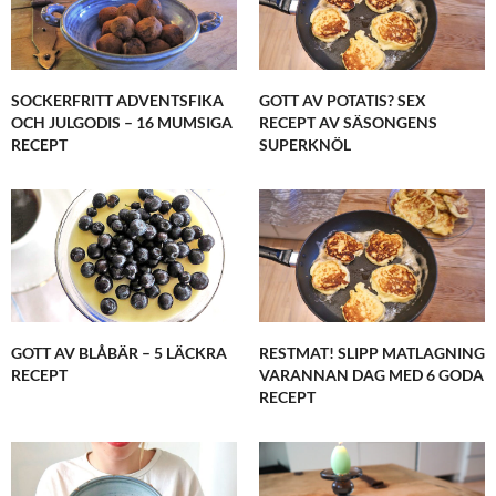
Det tycker jag också Emma! Testa och skriv gärna
vad du tyckte 🙂
DECEMBER 6, 2015 KL. 9:42 E M
SOCKERFRITT ADVENTSFIKA
GOTT AV POTATIS? SEX
OCH JULGODIS – 16 MUMSIGA
RECEPT AV SÄSONGENS
RECEPT
SUPERKNÖL
GOTT AV BLÅBÄR – 5 LÄCKRA
RESTMAT! SLIPP MATLAGNING
RECEPT
VARANNAN DAG MED 6 GODA
RECEPT