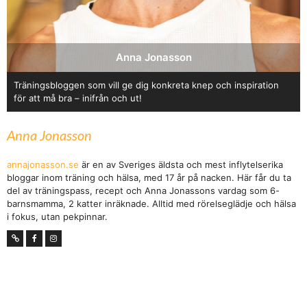
Anna Jonasson
Träningsbloggen som vill ge dig konkreta knep och inspiration
för att må bra – inifrån och ut!
Anna Jonasson
annajonasson.se
är en av Sveriges äldsta och mest inflytelserika
bloggar inom träning och hälsa, med 17 år på nacken. Här får du ta
del av träningspass, recept och Anna Jonassons vardag som 6-
barnsmamma, 2 katter inräknade. Alltid med rörelseglädje och hälsa
i fokus, utan pekpinnar.