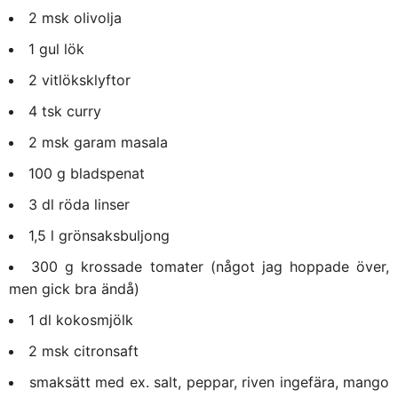
2 msk olivolja
1 gul lök
2 vitlöksklyftor
4 tsk curry
2 msk garam masala
100 g bladspenat
3 dl röda linser
1,5 l grönsaksbuljong
300 g krossade tomater (något jag hoppade över,
men gick bra ändå)
1 dl kokosmjölk
2 msk citronsaft
smaksätt med ex. salt, peppar, riven ingefära, mango