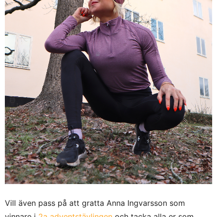
Vill även pass på att gratta Anna Ingvarsson som
vinnare i
2a adventstävlingen
och tacka alla er som