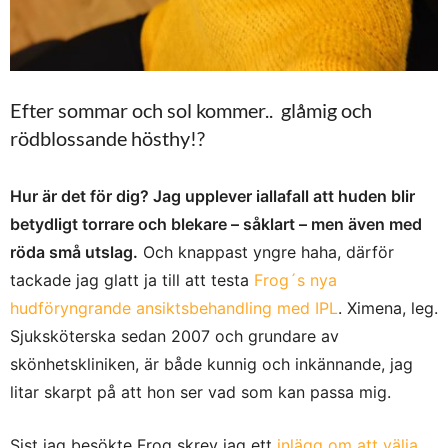
Efter sommar och sol kommer.. glåmig och
rödblossande hösthy!?
Hur är det för dig? Jag upplever iallafall att huden blir
betydligt torrare och blekare – såklart – men även med
röda små utslag.
Och knappast yngre haha, därför
tackade jag glatt ja till att testa
Frog´s nya
hudföryngrande ansiktsbehandling med IPL
. Ximena, leg.
Sjuksköterska sedan 2007 och grundare av
skönhetskliniken, är både kunnig och inkännande, jag
litar skarpt på att hon ser vad som kan passa mig.
Sist jag besökte Frog skrev jag ett
inlägg om att välja