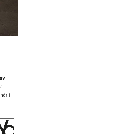
 av
2
här i