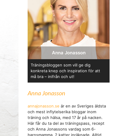
Anna Jonasson
Träningsbloggen som vill ge dig
konkreta knep och inspiration för att
må bra – inifrån och ut!
Anna Jonasson
annajonasson.se
är en av Sveriges äldsta
och mest inflytelserika bloggar inom
träning och hälsa, med 17 år på nacken.
Här får du ta del av träningspass, recept
och Anna Jonassons vardag som 6-
barnsmamma, 2 katter inräknade. Alltid