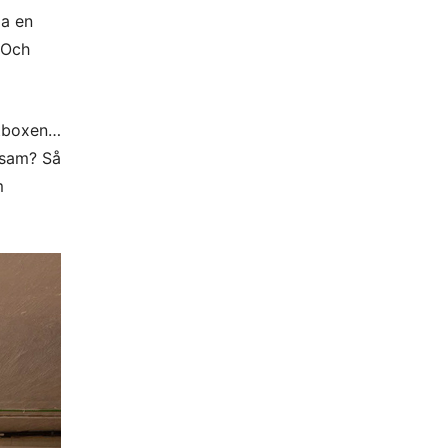
ga en
? Och
itboxen…
nsam? Så
m