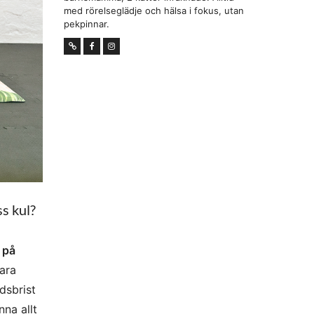
med rörelseglädje och hälsa i fokus, utan
pekpinnar.
ss kul?
 på
vara
dsbrist
nna allt