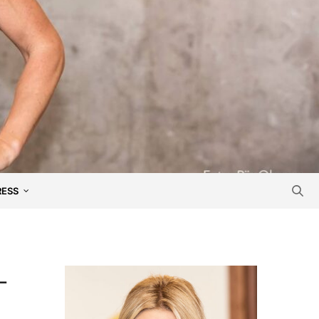
RESS
–