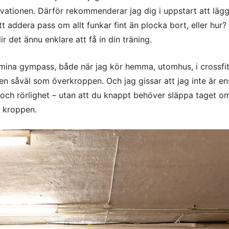
vationen. Därför rekommenderar jag dig i uppstart att läg
tt addera pass om allt funkar fint än plocka bort, eller hur
 det ännu enklare att få in din träning.
la mina gympass, både när jag kör hemma, utomhus, i crossf
en såväl som överkroppen. Och jag gissar att jag inte är e
a och rörlighet – utan att du knappt behöver släppa taget o
 kroppen.