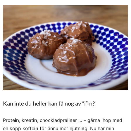
Kan inte du heller kan få nog av ”i”-n?
Prote
in
, kreat
in
, chockladpral
in
er … – gärna ihop med
en kopp koffe
in
för ännu mer njutn
in
g! Nu har min