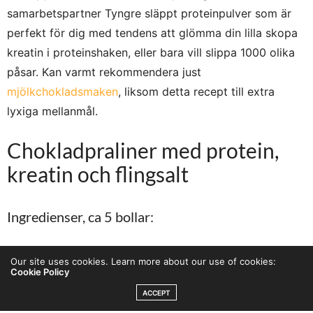
samarbetspartner Tyngre släppt proteinpulver som är
perfekt för dig med tendens att glömma din lilla skopa
kreatin i proteinshaken, eller bara vill slippa 1000 olika
påsar. Kan varmt rekommendera just
mjölkchokladsmaken
, liksom detta recept till extra
lyxiga mellanmål.
Chokladpraliner med protein,
kreatin och flingsalt
Ingredienser, ca 5 bollar:
1 dl
Vassle & Kreatin Mjölkchoklad havssalt
Our site uses cookies. Learn more about our use of cookies:
Cookie Policy
2 msk mandelmjöl
ACCEPT
1 msk sötstö