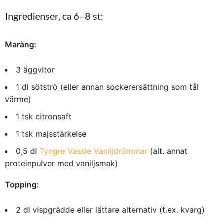
Ingredienser, ca 6–8 st:
Maräng:
3 äggvitor
1 dl sötströ (eller annan sockerersättning som tål
värme)
1 tsk citronsaft
1 tsk majsstärkelse
0,5 dl
Tyngre Vassle Vaniljdrömmar
(alt. annat
proteinpulver med vaniljsmak)
Topping:
2 dl vispgrädde eller lättare alternativ (t.ex. kvarg)