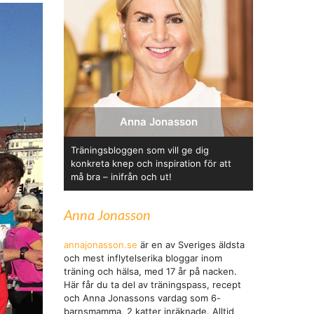
Anna Jonasson
Träningsbloggen som vill ge dig
konkreta knep och inspiration för att
må bra – inifrån och ut!
Anna Jonasson
annajonasson.se
är en av Sveriges äldsta
och mest inflytelserika bloggar inom
träning och hälsa, med 17 år på nacken.
Här får du ta del av träningspass, recept
och Anna Jonassons vardag som 6-
barnsmamma, 2 katter inräknade. Alltid