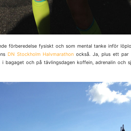
de förberedelse fysiskt och som mental tanke inför löpl
ens
DN Stockholm Halvmarathon
också. Ja, plus ett par
t i bagaget och på tävlingsdagen koffein, adrenalin och s