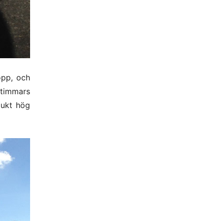
opp, och
 timmars
jukt hög