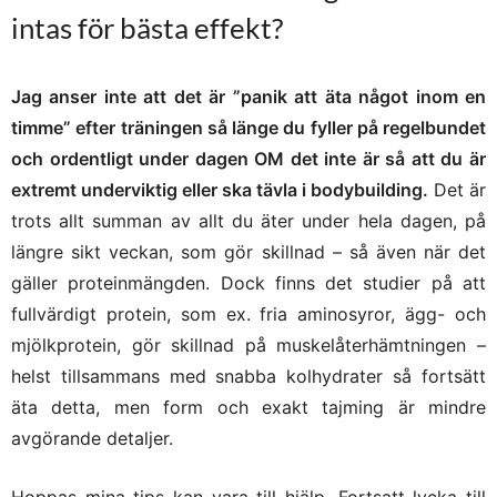
intas för bästa effekt?
Jag anser inte att det är ”panik att äta något inom en
timme” efter träningen så länge du fyller på regelbundet
och ordentligt under dagen OM det inte är så att du är
extremt underviktig eller ska tävla i bodybuilding.
Det är
trots allt summan av allt du äter under hela dagen, på
längre sikt veckan, som gör skillnad – så även när det
gäller proteinmängden. Dock finns det studier på att
fullvärdigt protein, som ex. fria aminosyror, ägg- och
mjölkprotein, gör skillnad på muskelåterhämtningen –
helst tillsammans med snabba kolhydrater så fortsätt
äta detta, men form och exakt tajming är mindre
avgörande detaljer.
Hoppas mina tips kan vara till hjälp. Fortsatt lycka till