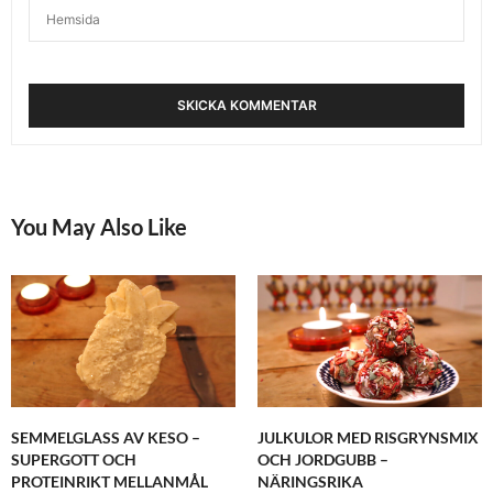
ANNA - TREND O TRÄNING
SKRIVER:
Maja – ja, det är inte helt lätt att ha koll på allt
inom kost och jag är som sagt inte heller någon
expert, men har läst endel kost och lär mig hela
tiden mer. Och ja, mjölkprotein finns i många
produkter vi inte tänker på så då är väl det
enklaste att undvika halvfabrikat och
mejeriprodukter tänker jag. Där är du experten 🙂
Tack själv & ha en fin kväll Maja!
JANUARI 21, 2016 KL. 9:05 E M
You May Also Like
KAJSA
SKRIVER:
Hej,
Vilken BCAA sort rekomenderar du när det gäller
innehåll och smak? Jag har provat några som
smakar riktigt slibbigt :/
//Kajsa
JANUARI 20, 2016 KL. 12:17 E M
SEMMELGLASS AV KESO –
JULKULOR MED RISGRYNSMIX
SUPERGOTT OCH
OCH JORDGUBB –
ANNA - TREND O TRÄNING
SKRIVER:
PROTEINRIKT MELLANMÅL
NÄRINGSRIKA
Kajsa – den jag länkade till i det här inlägget (från