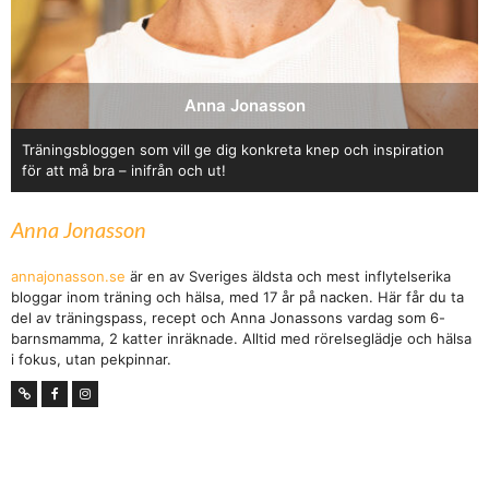
Anna Jonasson
Träningsbloggen som vill ge dig konkreta knep och inspiration
för att må bra – inifrån och ut!
Anna Jonasson
annajonasson.se
är en av Sveriges äldsta och mest inflytelserika
bloggar inom träning och hälsa, med 17 år på nacken. Här får du ta
del av träningspass, recept och Anna Jonassons vardag som 6-
barnsmamma, 2 katter inräknade. Alltid med rörelseglädje och hälsa
i fokus, utan pekpinnar.