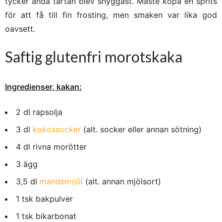
tycker ändå tårtan blev snyggast. Måste köpa en sprits
för att få till fin frosting, men smaken var lika god
oavsett.
Saftig glutenfri morotskaka
Ingredienser, kakan:
2 dl rapsolja
3 dl
kokossocker
(alt. socker eller annan sötning)
4 dl rivna morötter
3 ägg
3,5 dl
mandelmjöl
(alt. annan mjölsort)
1 tsk bakpulver
1 tsk bikarbonat