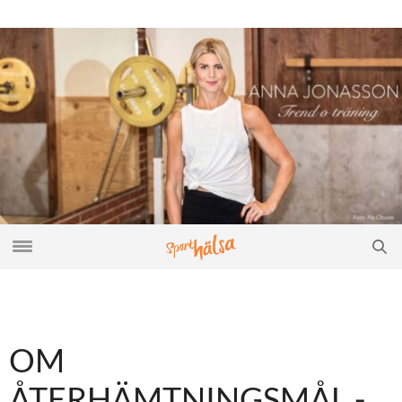
OM
ÅTERHÄMTNINGSMÅL -