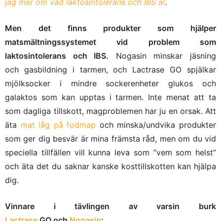
jag mer om vad laktosintolerans och IBS är
.
Men det finns produkter som hjälper
matsmältningssystemet vid problem som
laktosintolerans och IBS.
Nogasin minskar jäsning
och gasbildning i tarmen, och Lactrase GO spjälkar
mjölksocker i mindre sockerenheter glukos och
galaktos som kan upptas i tarmen. Inte menat att ta
som dagliga tillskott, magproblemen har ju en orsak. Att
äta
mat låg på fodmap
och minska/undvika produkter
som ger dig besvär är mina främsta råd, men om du vid
speciella tillfällen vill kunna leva som ”vem som helst”
och äta det du saknar kanske kosttillskotten kan hjälpa
dig.
Vinnare i tävlingen av varsin burk
Lactrase
GO och
Nogasin
: