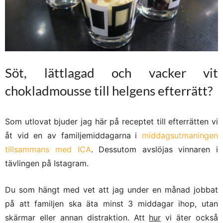
Söt, lättlagad och vacker vit
chokladmousse till helgens efterrätt?
Som utlovat bjuder jag här på receptet till e
fterrätten vi
åt vid en av familjemiddagarna
i
middagsutmaningen
tillsammans med ICA
.
Dessutom avslöjas
vinnaren i
tävlingen på Istagram.
Du som hängt med vet att jag under en månad jobbat
på att familjen ska äta minst 3 middagar ihop, utan
skärmar eller annan distraktion. Att
hur
vi äter också