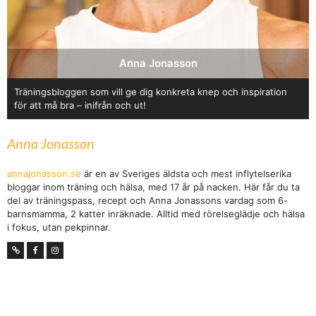
Anna Jonasson
Träningsbloggen som vill ge dig konkreta knep och inspiration
för att må bra – inifrån och ut!
Anna Jonasson
annajonasson.se
är en av Sveriges äldsta och mest inflytelserika
bloggar inom träning och hälsa, med 17 år på nacken. Här får du ta
del av träningspass, recept och Anna Jonassons vardag som 6-
barnsmamma, 2 katter inräknade. Alltid med rörelseglädje och hälsa
i fokus, utan pekpinnar.