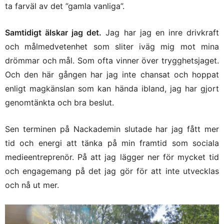
ta farväl av det ”gamla vanliga”.
Vila nu upp dig i helgen så du orkar med
kommande vecka med vardagsbestyr!
Styrkekram!
Samtidigt älskar jag det.
Jag har jag en inre drivkraft
SEPTEMBER 2, 2016 KL. 6:20 E M
och målmedvetenhet som sliter iväg mig mot mina
drömmar och mål. Som ofta vinner över trygghetsjaget.
ANNA LISSJANIS
SKRIVER:
Och den här gången har jag inte chansat och hoppat
Frida – ja, jag har bestämt mig för att välja det
enligt magkänslan som kan hända ibland, jag har gjort
som ger mig mer energi än det tar. Maran hade
garanterat gett mig enormt med energi i form av
genomtänkta och bra beslut.
endorfiner & glädje, men fysiskt hade kroppen
tagit stryk en lång tid.
Sen terminen på Nackademin slutade har jag fått mer
Det ska jag göra. Tack & stor kram tillbaka!
tid och energi att tänka på min framtid som sociala
SEPTEMBER 3, 2016 KL. 9:57 F M
medieentreprenör. På att jag lägger ner för mycket tid
och engagemang på det jag gör för att inte utvecklas
CHRISTIN
SKRIVER:
Så bra beslut Anna för dig personligen!
och nå ut mer.
Tänker också att det är bra att du kan visa att det
är helt OK att avstå något som man tränat/längtat
efter. Det insikten behövs också.
Precis som en tidigare kommenterade…avstå