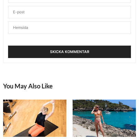
CAROLINE
SKRIVER:
Starkt gjort! Anledningen till att jag inte springer
lopp är att det tar för mycket tid + för rörig miljö
med alla människor överallt, tycker jag så som mitt
liv ser ut just nu, det är tillräckligt med röj-röj på
andra plan. Jag föredrar löpning i naturen och i
lugn och ro, själv eller med en kompis och på en
tid som inte tar kvalitetstid med familjen. Mäter
inte ens sträckorna numera, även om jag springer
rundor som jag vet på ett ungefär hur långa de är
så är det väldigt skönt att ha löpningen helt
prestationsfri på något vis. För mig balanserar det
upp, även om jag förstår att det är roligt att
You May Also Like
springa lopp och samla km och förbättra tider osv
också så klart. Jag planerar att springa lopp igen
sen när barnen är utflugna, med tanke på hur
snabbt tiden går så är det ju troligen snart ;o)
Det var väldigt roligt att ses igår! Stor kram!
SEPTEMBER 2, 2016 KL. 5:11 E M
ANNA LISSJANIS
SKRIVER: