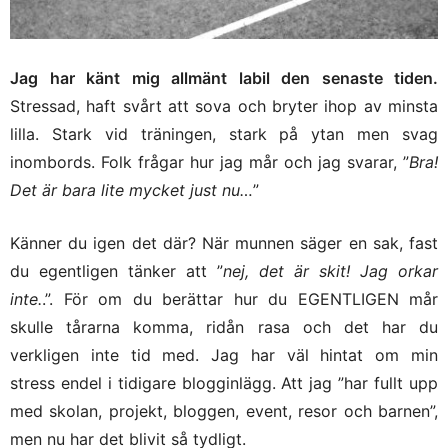
Jag har känt mig allmänt labil den senaste tiden.
Stressad, haft svårt att sova och bryter ihop av minsta
lilla. Stark vid träningen, stark på ytan men svag
inombords. Folk frågar hur jag mår och jag svarar, ”
Bra!
Det är bara lite mycket just nu…
”
Känner du igen det där? När munnen säger en sak, fast
du egentligen tänker att ”
nej, det är skit! Jag orkar
inte.
.”. För om du berättar hur du EGENTLIGEN mår
skulle tårarna komma, ridån rasa och det har du
verkligen inte tid med. Jag har väl hintat om min
stress endel i tidigare blogginlägg. Att jag ”har fullt upp
med skolan, projekt, bloggen, event, resor och barnen”,
men nu har det blivit så tydligt.