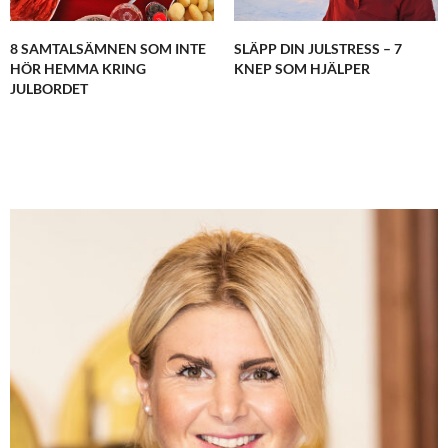
SARA BORG
SKRIVER:
8 SAMTALSÄMNEN SOM INTE
SLÄPP DIN JULSTRESS – 7
Starkt Anna. Du går från klarhet till klarhet.
HÖR HEMMA KRING
KNEP SOM HJÄLPER
JULBORDET
SEPTEMBER 2, 2016 KL. 5:29 E M
ANNA LISSJANIS
SKRIVER:
Sara – tack! Jag känner mig stark, även om det
såklart är tråkigt att inte vara med på loppet.
SEPTEMBER 3, 2016 KL. 11:42 F M
MARI
SKRIVER:
Så otroligt starkt och klokt av dig. Bara det
bestlutet är en väg i rätt riktning. Du får en STOR
kram från mig <3
SEPTEMBER 2, 2016 KL. 5:52 E M
ANNA LISSJANIS
SKRIVER:
Mari – tack & stor kram tillbaka <3
SEPTEMBER 3, 2016 KL. 11:40 F M