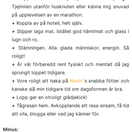
Tjejmilen utanför husknuten eller känna mig snuvad
på upplevelsen av en marathon.
+
Koppla av på hotell, helt själv.
+
Slipper laga mat. Istället god hämtmat och glass i
lugn och ro.
+
Stämningen. Alla glada människor, energin. Så
roligt!
+
Är väl förberedd rent fysiskt och mentalt då jag
sprungit loppet tidigare.
+
Vore roligt att haka på
Kenth
´s snabba fötter och
kanske slå min tidigare tid om dagsformen är bra.
+
Lopp ger en otroligt glädjekick!
+
Tågresan hem. Avkopplande att resa ensam, få tid
att vila, blogga eller vad jag känner för.
Minus: