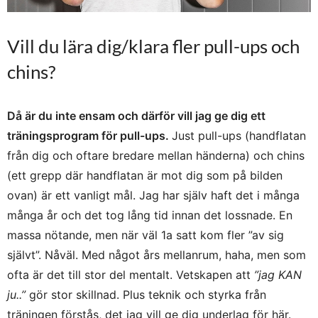
Vill du lära dig/klara fler pull-ups och
chins?
Då är du inte ensam och därför vill jag ge dig ett
träningsprogram för pull-ups.
Just pull-ups (handflatan
från dig och oftare bredare mellan händerna) och chins
(ett grepp där handflatan är mot dig som på bilden
ovan) är ett vanligt mål. Jag har själv haft det i många
många år och det tog lång tid innan det lossnade. En
massa nötande, men när väl 1a satt kom fler ”av sig
självt”. Nåväl. Med något års mellanrum, haha, men som
ofta är det till stor del mentalt. Vetskapen att
”jag KAN
ju..”
gör stor skillnad. Plus teknik och styrka från
träningen förstås, det jag vill ge dig underlag för här.