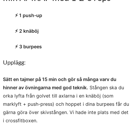
⚡︎ 1 push-up
⚡︎ 2 knäböj
⚡︎ 3 burpees
Upplägg:
Sätt en tajmer på 15 min och gör så många varv du
hinner av övningarna med god teknik.
Stången ska du
orka lyfta från golvet till axlarna i en knäböj (som
marklyft + push-press) och hoppet i dina burpees får du
gärna göra över skivstången. Vi hade inte plats med det
i crossfitboxen.