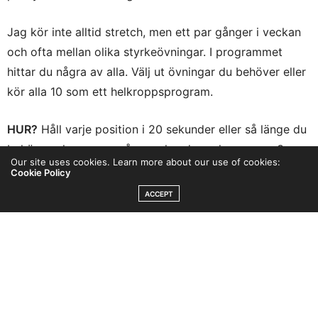
Jag kör inte alltid stretch, men ett par gånger i veckan
och ofta mellan olika styrkeövningar. I programmet
hittar du några av alla. Välj ut övningar du behöver eller
kör alla 10 som ett helkroppsprogram.
HUR?
Håll varje position i 20 sekunder eller så länge du
behöver, slappna av några sekunder och upprepa 3
Our site uses cookies. Learn more about our use of cookies:
gånger per sida.
Cookie Policy
ACCEPT