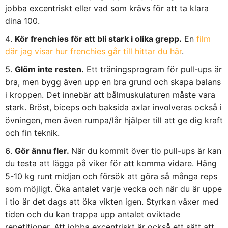
jobba excentriskt eller vad som krävs för att ta klara
dina 100.
Kör frenchies för att bli stark i olika grepp.
En
film
där jag visar hur frenchies går till hittar du här
.
Glöm inte resten.
Ett träningsprogram för pull-ups är
bra, men bygg även upp en bra grund och skapa balans
i kroppen. Det innebär att bålmuskulaturen måste vara
stark. Bröst, biceps och baksida axlar involveras också i
övningen, men även rumpa/lår hjälper till att ge dig kraft
och fin teknik.
Gör ännu fler.
När du kommit över tio pull-ups är kan
du testa att lägga på viker för att komma vidare. Häng
5-10 kg runt midjan och försök att göra så många reps
som möjligt. Öka antalet varje vecka och när du är uppe
i tio är det dags att öka vikten igen. Styrkan växer med
tiden och du kan trappa upp antalet oviktade
repetitioner. Att jobba excentriskt är också ett sätt att