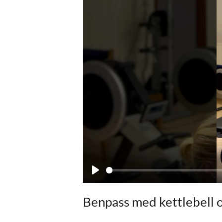
P
l
Benpass med kettlebell o
a
y