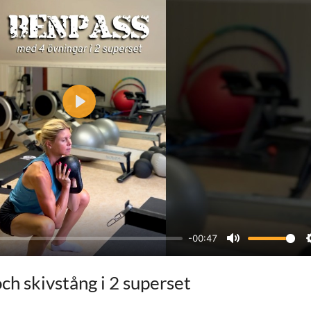
P
l
a
y
-00:47
M
u
ch skivstång i 2 superset
t
e