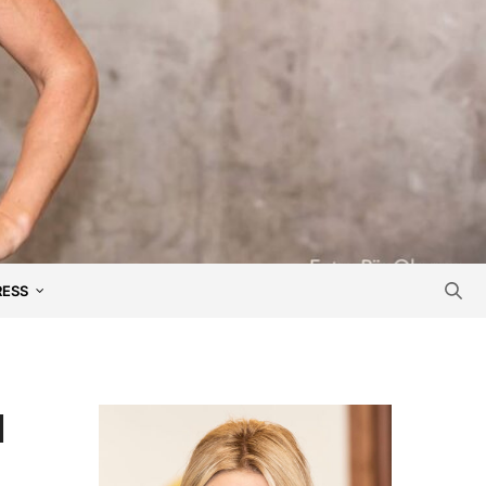
RESS
H