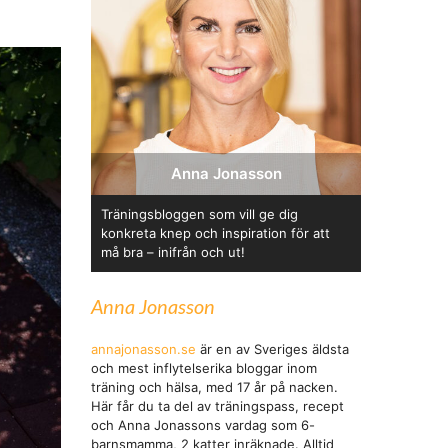
Anna Jonasson
Träningsbloggen som vill ge dig
konkreta knep och inspiration för att
må bra – inifrån och ut!
Anna Jonasson
annajonasson.se
är en av Sveriges äldsta
och mest inflytelserika bloggar inom
träning och hälsa, med 17 år på nacken.
Här får du ta del av träningspass, recept
och Anna Jonassons vardag som 6-
barnsmamma, 2 katter inräknade. Alltid