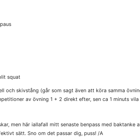
 paus
lit squat
ell och skivstång (går som sagt även att köra samma övni
petitioner av övning 1 + 2 direkt efter, sen ca 1 minuts vila
ar, men här iallafall mitt senaste benpass med baktanke at
fektivt sätt. Sno om det passar dig, puss! /A