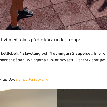
ktivt med fokus på din kära underkropp?
kettlebell, 1 skivstång och 4 övningar i 2 superset.
Eller e
 saknar båda? Övningarna funkar oavsett. Här förklarar jag
ar du den
här på Instagram.