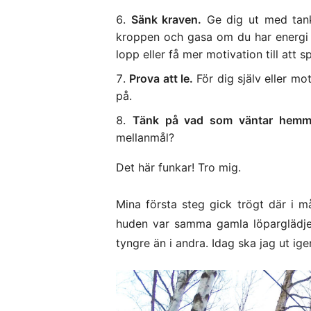
Sänk kraven.
Ge dig ut med tanke
kroppen och gasa om du har energi e
lopp eller få mer motivation till att s
Prova att le.
För dig själv eller mo
på.
Tänk på vad som väntar hemm
mellanmål?
Det här funkar! Tro mig.
Mina första steg gick trögt där i m
huden var samma gamla löparglädje ti
tyngre än i andra. Idag ska jag ut ig