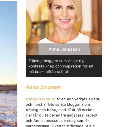
Anna Jonasson
Träningsbloggen som vill ge dig
konkreta knep och inspiration för att
må bra – inifrån och ut!
Anna Jonasson
annajonasson.se
är en av Sveriges äldsta
och mest inflytelserika bloggar inom
träning och hälsa, med 17 år på nacken.
Här får du ta del av träningspass, recept
och Anna Jonassons vardag som 6-
barnsmamma, 2 katter inräknade. Alltid