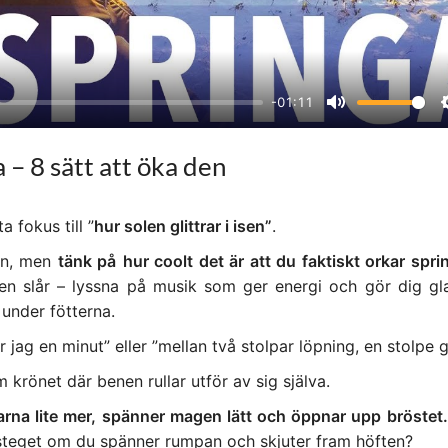
y
-01:11
M
u
a – 8 sätt att öka den
t
e
 fokus till ”
hur solen glittrar i isen”
.
pen, men
tänk på
hur coolt det är att du faktiskt orkar spri
sen slår – lyssna på musik som ger energi och gör dig glad
 under fötterna.
jag en minut” eller ”mellan två stolpar löpning, en stolpe g
krönet där benen rullar utför av sig själva.
arna lite mer, spänner magen lätt och öppnar upp bröstet.
i steget om du spänner rumpan och skjuter fram höften?