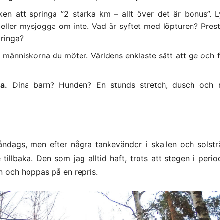
n att springa ”2 starka km – allt över det är bonus”. L
ller mysjogga om inte. Vad är syftet med löpturen? Preste
pringa?
t människorna du möter. Världens enklaste sätt att ge och f
a.
Dina barn? Hunden? En stunds stretch, dusch och 
åndags, men efter några tankevändor i skallen och solstr
llbaka. Den som jag alltid haft, trots att stegen i period
en och hoppas på en repris.