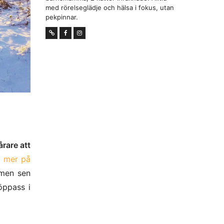
med rörelseglädje och hälsa i fokus, utan
pekpinnar.
årare att
a mer på
 men sen
öppass i