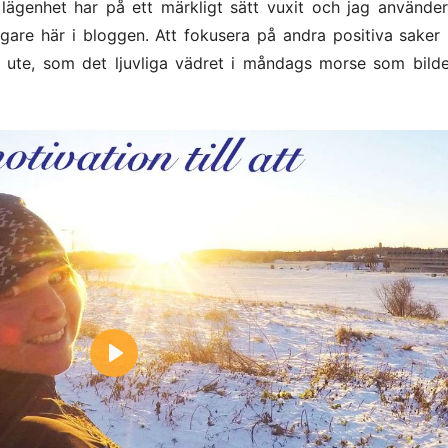
r lägenhet har på ett märkligt sätt vuxit och jag använde
igare här i bloggen. Att fokusera på andra positiva saker
där ute, som det ljuvliga vädret i måndags morse som bild
P
l
a