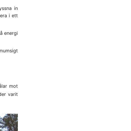
e
e
yssna in
ra i ett
n
å energi
mumsigt
ålar mot
er varit