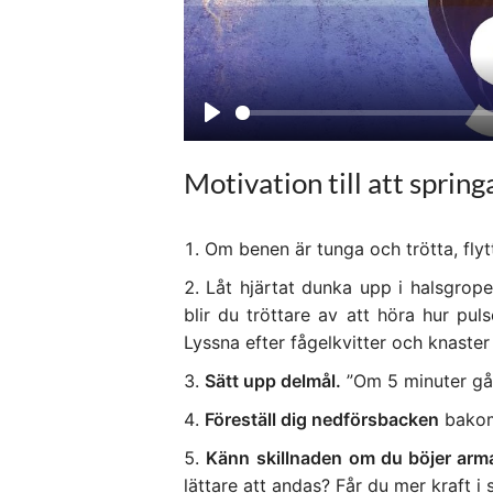
P
l
Motivation till att spring
a
y
Om benen är tunga och trötta, flytta
Låt hjärtat dunka upp i halsgro
blir du tröttare av att höra hur pul
Lyssna efter fågelkvitter och knaster
Sätt upp delmål.
”Om 5 minuter går 
Föreställ dig nedförsbacken
bakom 
Känn
skillnaden om du böjer arm
lättare att andas? Får du mer kraft 