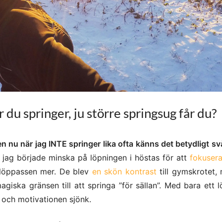
 du springer, ju större springsug får du?
n nu när jag INTE springer lika ofta känns det betydligt sv
 jag började minska på löpningen i höstas för att
fokuser
 löppassen mer. De blev
en skön kontrast
till gymskrotet,
giska gränsen till att springa ”för sällan”. Med bara ett l
t och motivationen sjönk.