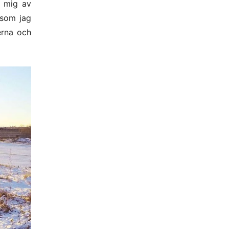
r mig av
 som jag
erna och