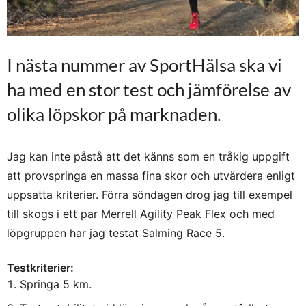
MARI
SKRIVER:
Underbara barn och vilken kämpe du är fina du 🙂
APRIL 23, 2017 KL. 7:38 E M
I nästa nummer av SportHälsa ska vi
ha med en stor test och jämförelse av
ANNA LISSJANIS
SKRIVER:
Tack snälla Mari! <3
olika löpskor på marknaden.
APRIL 23, 2017 KL. 9:19 E M
Jag kan inte påstå att det känns som en tråkig uppgift
TRAIL & INSPIRATION
SKRIVER:
Bra kämpat i blåsten!
att provspringa en massa fina skor och utvärdera enligt
Älskar att de har ett armband istället för medalj!! 🙂
uppsatta kriterier. Förra söndagen drog jag till exempel
APRIL 24, 2017 KL. 8:17 F M
till skogs i ett par Merrell Agility Peak Flex och med
löpgruppen har jag testat Salming Race 5.
Testkriterier:
Springa 5 km.