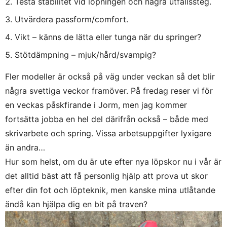
Testa stabilitet vid löpningen och några utfallssteg.
Utvärdera passform/comfort.
Vikt – känns de lätta eller tunga när du springer?
Stötdämpning – mjuk/hård/svampig?
Fler modeller är också på väg under veckan så det blir
några svettiga veckor framöver. På fredag reser vi för
en veckas påskfirande i Jorm, men jag kommer
fortsätta jobba en hel del därifrån också – både med
skrivarbete och spring. Vissa arbetsuppgifter lyxigare
än andra…
Hur som helst, om du är ute efter nya löpskor nu i vår är
det alltid bäst att få personlig hjälp att prova ut skor
efter din fot och löpteknik, men kanske mina utlåtande
ändå kan hjälpa dig en bit på traven?