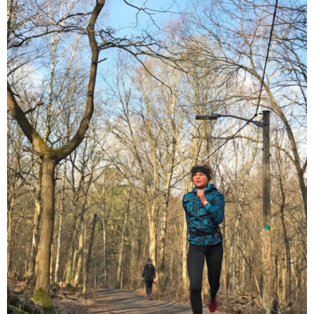
Skönt att höra att du inte har några problem
av din diabetes. Har en vän som får kämpa
väldigt mycket.
APRIL 26, 2017 KL. 8:57 E M
IDA (TRÄNINGSBLOGGA)
SKRIVER:
Fy fasen för att springa i sådan blåst alltså! Värsta
springvädret. Grymt bra kämpat och grymt bra tid
också! Heja!
APRIL 23, 2017 KL. 6:38 E M
ANNA LISSJANIS
SKRIVER:
Ida – ja, det var en extremt jobbig vind, men som
jag skrev – den positiva upplevelsen vägde
tyngre 🙂
Tack snälla du!
APRIL 23, 2017 KL. 9:27 E M