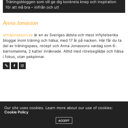
Träningsbloggen som vill ge dig konkreta knep och inspiration
för att må bra – inifrån och ut!
Anna Jonasson
annajonasson.se
är en av Sveriges äldsta och mest inflytelserika
bloggar inom träning och hälsa, med 17 år på nacken. Här får du ta
del av träningspass, recept och Anna Jonassons vardag som 6-
barnsmamma, 2 katter inräknade. Alltid med rörelseglädje och hälsa
i fokus, utan pekpinnar.
Our site uses cookies. Learn more about our use of cookies:
Cookie Policy
SPRINGA TUSINGAR – FY
ACCEPT