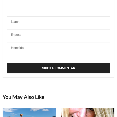
APRIL 23, 2017 KL. 11:46 F M
CECILIA
SKRIVER:
Riktigt bra kämpat! Barn är ju för härliga 🙂
Ha en skön vilosönadag!
APRIL 23, 2017 KL. 8:27 F M
ANNA LISSJANIS
SKRIVER:
Cecilia – tack snälla! Ja, de är underbara. Hade
nog önskat lite mer föräldrafritt.. 😉
Tack, det har jag! Hoppas du också får en skön
söndag <3
APRIL 23, 2017 KL. 11:45 F M
VIVIANNE
SKRIVER:
You May Also Like
Jösses vad snabb du är!
Själv sprang jag distansen för första gången i mitt
liv. Med diabetes och mycket i livet hade jag lovat
mig själv att mitt mål var att ta mig runt med ett