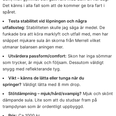
Det känns i alla fall som att de kommer ge bra fart i
spåret.
Testa stabilitet vid löpningen och några
utfallssteg:
Stabiliteten skulle jag säga är medel. De
funkade bra att köra marklyft och utfall med, men har
snäppet mjukare sula än skorna från Merrell vilket
utmanar balansen aningen mer.
Utvärdera passform/comfort:
Skon har inga sömmar
som trycker, är mjuk och följsam. Dessutom väldigt
snygg med reflekterande tyg.
Vikt – känns de lätta eller tunga när du
springer?
Väldigt lätta med 8 mm drop.
Stötdämpning – mjuk/hård/svampig?
Mjuk och skönt
dämpande sula. Lite som att du studsar fram på
trampdynan som är ordentligt uppbyggd.
Pris:
Ca 1000 kr