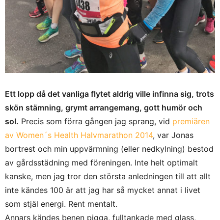
Ett lopp då det vanliga flytet aldrig ville infinna sig, trots
skön stämning, grymt arrangemang, gott humör och
sol.
Precis som förra gången jag sprang, vid
premiären
av Women´s Health Halvmarathon 2014
, var Jonas
bortrest och min uppvärmning (eller nedkylning) bestod
av gårdsstädning med föreningen. Inte helt optimalt
kanske, men jag tror den största anledningen till att allt
inte kändes 100 är att jag har så mycket annat i livet
som stjäl energi. Rent mentalt.
Annars kändes benen pigga, fulltankade med glass,