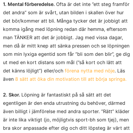
1. Mental förberedelse.
Ofta är det inte ”ett steg framför
det andra” som är svårt, utan bilden i skallen över hur
det bör/kommer att bli. Många tycker det är jobbigt att
komma igång med löpning redan där hemma, eftersom
man TÄNKER att det är jobbigt. Jag med vissa dagar,
men då är mitt knep att sänka pressen och se löpningen
som min lyxiga egentid som får ”bli som den blir”, ge dig
ut med en kort distans som mål (”så kort och lätt att
det känns löjligt”) eller/och
förena nytta med nöje
. Läs
även
8 sätt att öka din motivation till att börja springa.
2. Skor.
Löpning är fantastiskt på så sätt att det
egentligen är den enda utrustning du behöver, därmed
även billigt i jämförelse med andra sporter. ”Rätt” kläder
är inte lika viktigt (jo, möjligtvis sport-bh som tjej), men
bra skor anpassade efter dig och ditt löpsteg är värt att