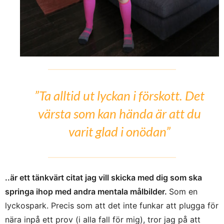
”Ta alltid ut lyckan i förskott. Det
värsta som kan hända är att du
varit glad i onödan”
..är ett tänkvärt citat jag vill skicka med dig som ska
springa ihop med andra mentala målbilder.
Som en
lyckospark. Precis som att det inte funkar att plugga för
nära inpå ett prov (i alla fall för mig), tror jag på att