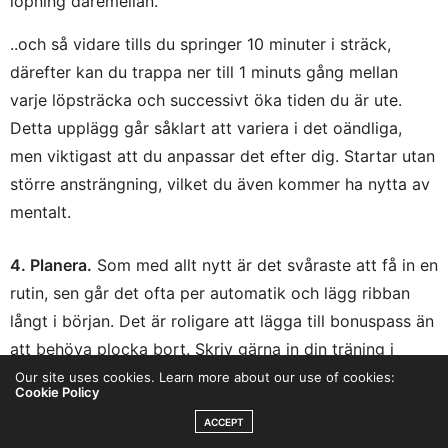
löpning däremellan.
..och så vidare tills du springer 10 minuter i sträck,
därefter kan du trappa ner till 1 minuts gång mellan
varje löpsträcka och successivt öka tiden du är ute.
Detta upplägg går såklart att variera i det oändliga,
men viktigast att du anpassar det efter dig. Startar utan
större ansträngning, vilket du även kommer ha nytta av
mentalt.
4. Planera.
Som med allt nytt är det svåraste att få in en
rutin, sen går det ofta per automatik och lägg ribban
långt i början. Det är roligare att lägga till bonuspass än
att behöva plocka bort. Skriv gärna in din träning i
kalendern eller lägg in den på väg till/från det du redan
Our site uses cookies. Learn more about our use of cookies:
Cookie Policy
gör.
Transportträning
är t.ex. super eller andra gånger
ACCEPT
du ändå är ute.
Förslag på veckoplanering hittar du här.