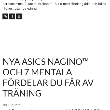
barnsmamma, 2 katter inräknade. Alltid med rörelseglädje och hälsa
i fokus, utan pekpinnar.
NYA ASICS NAGINO™
OCH 7 MENTALA
FÖRDELAR DU FÅR AV
TRÄNING
APRIL 18, 2023