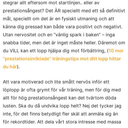
stegrar allt eftersom mot startlinjen.. eller av
prestationsångest? Det ÄR speciellt med ett så definitivt
mål, speciellt om det är en fysiskt utmaning och att
känna dig pressad kan både vara positivt och negativt.
Utan nervositet och en ”vänlig spark i baken” – inga
snabba tider, men det är inget måste heller. Däremot om
du VILL kan ett lopp hjälpa dig mot förbättring, (
10 mer
”prestationsinriktade” träningstips mot ditt lopp hittar
du här
).
Att vara motiverad och lite smått nervös inför ett
löplopp är ofta grymt för vår träning, men för dig med
allt för hög prestationsångest kan det tvärtom döda
lusten. Ska du då undvika lopp helt? Nej det tycker jag
inte, för det finns betydligt fler skäl att anmäla sig än
för rekordtider. Att dela vårt stora intresse med massa