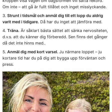
kroppen visa vägen om dagsformen vill sätta rekord.
Om inte – att gå är fullt tillåtet och inget misslyckande.
Strunt i tidsmål och anmäl dig till ett lopp du aldrig
varit med i tidigare.
Då har du inget att jämföra med.
Träna.
Är såklart bästa sättet att sänka nervositeten,
d.v.s. att du känner dig förberedd. Sen finns det gånger
då det inte hinns med..
Anmäl dig med kort varsel.
Ju närmare loppet – ju
kortare tid har du på dig att bygga upp förväntan och
press.