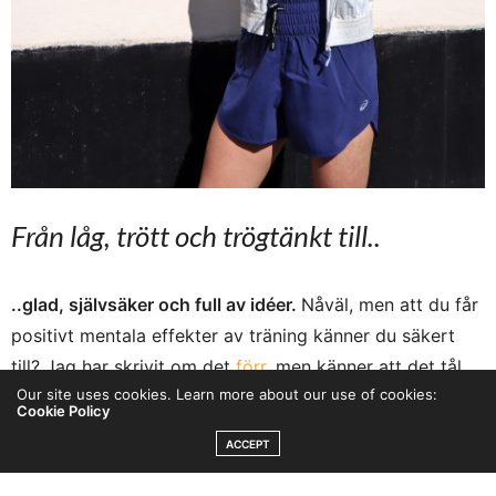
Från låg, trött och trögtänkt till..
..glad, självsäker och full av idéer.
Nåväl, men att du får
positivt mentala effekter av träning känner du säkert
till? Jag har skrivit om det
förr
, men känner att det tål
Our site uses cookies. Learn more about our use of cookies:
att upprepas. Och du måste inte köra hårt eller långt.
Cookie Policy
Enligt
ASICS studie
räcker det med endast 15.09
ACCEPT
minuter träning per dag för att höja ditt mentala
välbefinnande. En kvarts träning alltså, eller halvtimmes