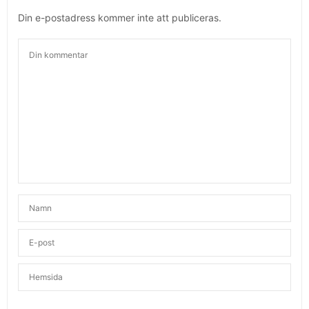
JUNI 10, 2020 KL. 3:41 E M
Din e-postadress kommer inte att publiceras.
ANNA LISSJANIS
SKRIVER:
Roligt att du gillar det Karin!
JUNI 11, 2020 KL. 9:32 F M
VIVI
SKRIVER:
Å, så gott det låter!
En fråga, hur gör ni med hallon? Själv har jag inte
vågat äta hallon direkt från frys utan kokat dem
först. Stod på paketet, då just frysta hallon brukar
ha magsjukebakterier. Kanske det inte gäller alla
hallon?
Kram
JUNI 10, 2020 KL. 8:01 E M
ANNA LISSJANIS
SKRIVER:
Oj, det har jag inte ens tänkt på. Vi har inte kokat
våra, men det kan man ju göra för att vara på den
säkra sidan. Kram!