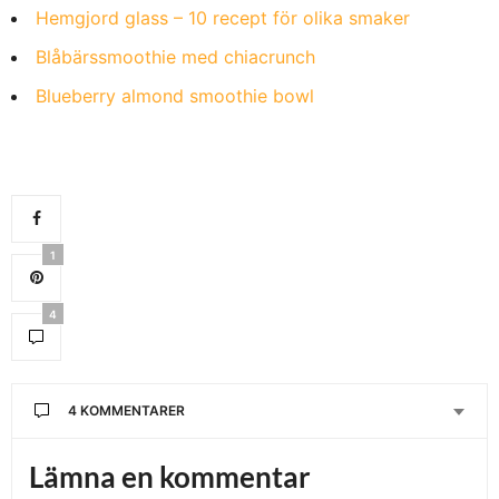
Hemgjord glass – 10 recept för olika smaker
Blåbärssmoothie med chiacrunch
Blueberry almond smoothie bowl
1
4
4 KOMMENTARER
KARIN ENOKSSON
SKRIVER:
Lämna en kommentar
Perfekt tips! Tackar😊🌟