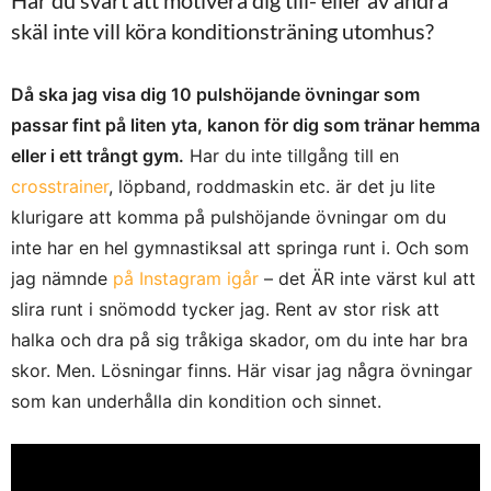
Har du svårt att motivera dig till- eller av andra
skäl inte vill köra konditionsträning utomhus?
Då ska jag visa dig 10 pulshöjande övningar som
passar fint på liten yta, kanon för dig som tränar hemma
eller i ett trångt gym.
Har du inte tillgång till en
crosstrainer
, löpband, roddmaskin etc. är det ju lite
klurigare att komma på pulshöjande övningar om du
inte har en hel gymnastiksal att springa runt i. Och som
jag nämnde
på Instagram igår
– det ÄR inte värst kul att
slira runt i snömodd tycker jag. Rent av stor risk att
halka och dra på sig tråkiga skador, om du inte har bra
skor. Men. Lösningar finns. Här visar jag några övningar
som kan underhålla din kondition och sinnet.