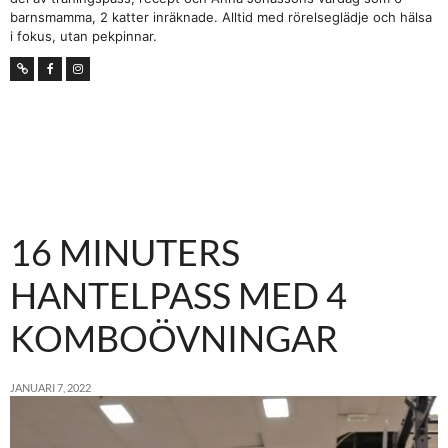
barnsmamma, 2 katter inräknade. Alltid med rörelseglädje och hälsa
i fokus, utan pekpinnar.
16 MINUTERS
HANTELPASS MED 4
KOMBOÖVNINGAR
JANUARI 7, 2022