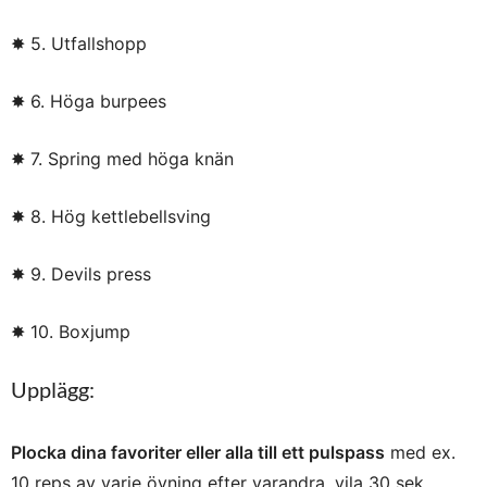
✸ 5. Utfallshopp
✸ 6. Höga burpees
✸ 7. Spring med höga knän
✸ 8. Hög kettlebellsving
✸ 9. Devils press
✸ 10. Boxjump
Upplägg:
Plocka dina favoriter eller alla till ett pulspass
med ex.
10 reps av varje övning efter varandra, vila 30 sek,