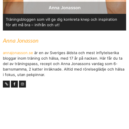
Anna Jonasson
Träningsbloggen som vill ge dig konkreta knep och inspiration
för att må bra – inifrån och ut!
Anna Jonasson
annajonasson.se
är en av Sveriges äldsta och mest inflytelserika
bloggar inom träning och hälsa, med 17 år på nacken. Här får du ta
del av träningspass, recept och Anna Jonassons vardag som 6-
barnsmamma, 2 katter inräknade. Alltid med rörelseglädje och hälsa
i fokus, utan pekpinnar.