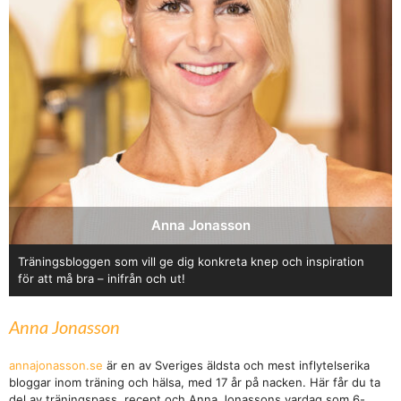
Anna Jonasson
Träningsbloggen som vill ge dig konkreta knep och inspiration
för att må bra – inifrån och ut!
Anna Jonasson
annajonasson.se
är en av Sveriges äldsta och mest inflytelserika
bloggar inom träning och hälsa, med 17 år på nacken. Här får du ta
del av träningspass, recept och Anna Jonassons vardag som 6-