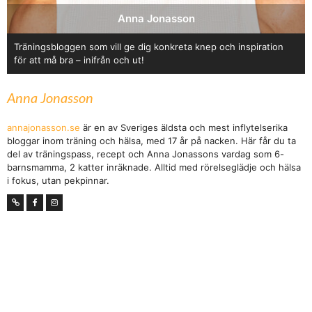
Anna Jonasson
Träningsbloggen som vill ge dig konkreta knep och inspiration
för att må bra – inifrån och ut!
Anna Jonasson
annajonasson.se
är en av Sveriges äldsta och mest inflytelserika
bloggar inom träning och hälsa, med 17 år på nacken. Här får du ta
del av träningspass, recept och Anna Jonassons vardag som 6-
barnsmamma, 2 katter inräknade. Alltid med rörelseglädje och hälsa
i fokus, utan pekpinnar.