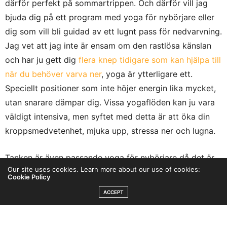
därför perfekt på sommartrippen. Och därför vill jag
bjuda dig på ett program med yoga för nybörjare eller
dig som vill bli guidad av ett lugnt pass för nedvarvning.
Jag vet att jag inte är ensam om den rastlösa känslan
och har ju gett dig
flera knep tidigare som kan hjälpa till
när du behöver varva ner
, yoga är ytterligare ett.
Speciellt positioner som inte höjer energin lika mycket,
utan snarare dämpar dig. Vissa yogaflöden kan ju vara
väldigt intensiva, men syftet med detta är att öka din
kroppsmedvetenhet, mjuka upp, stressa ner och lugna.
Tanken är även passande yoga för nybörjare då det är
Our site uses cookies. Learn more about our use of cookies:
positioner som är mindre avancerade. Ett utmärkt sätt
Cookie Policy
att förstå dg på yoga, där även andningen är en stor
ACCEPT
del. Jag rekommenderar att du testar att fördjupa
andetagen hela vägen ner i lungorna, andas långsamt