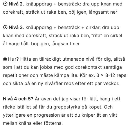
⦿ Nivå 2.
knäuppdrag + bensträck: dra upp knän med
corekraft, sträck ut raka ben, böj igen, långsamt ner
⦿ Nivå 3.
knäuppdrag + bensträck + cirklar: dra upp
knän med corekraft, sträck ut raka ben, ”rita” en cirkel
åt varje håll, böj igen, långsamt ner
◉ Hur?
Hitta en tillräckligt utmanade nivå för dig, alltså
som i att du kan jobba med god corekontakt samtliga
repetitioner och måste kämpa lite. Kör ex. 3 x 8-12 reps
och sikta på en ny nivå/fler reps efter ett par veckor.
Nivå 4 och 5?
Är även det jag visar för lätt, häng i ett
räcke istället så får du greppstyrka på köpet. Och
ytterligare en progression är att du kniper åt en vikt
mellan knäna eller fötterna.