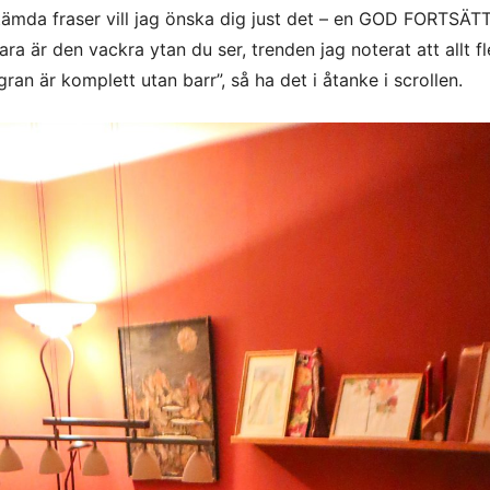
ämda fraser vill jag önska dig just det – en GOD FORTSÄT
a är den vackra ytan du ser, trenden jag noterat att allt fle
ulgran är komplett utan barr”, så ha det i åtanke i scrollen.