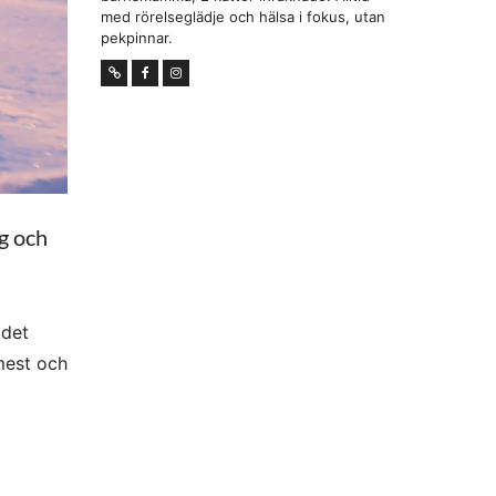
med rörelseglädje och hälsa i fokus, utan
pekpinnar.
ng och
 det
 mest och