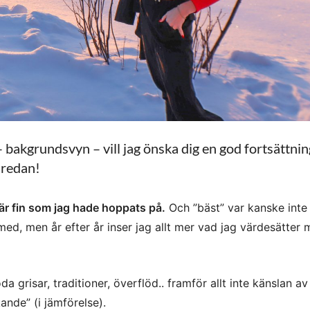
 – bakgrundsvyn – vill jag önska dig en god fortsättni
paredan!
är fin som jag hade hoppats på.
Och ”bäst” var kanske inte
 med, men år efter år inser jag allt mer vad jag värdesätter
da grisar, traditioner, överflöd.. framför allt inte känslan av
nde” (i jämförelse).