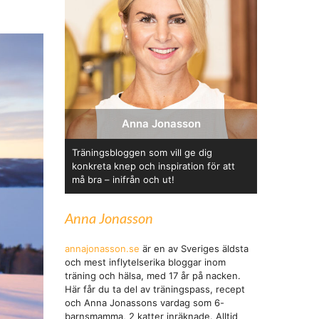
Anna Jonasson
Träningsbloggen som vill ge dig
konkreta knep och inspiration för att
må bra – inifrån och ut!
Anna Jonasson
annajonasson.se
är en av Sveriges äldsta
och mest inflytelserika bloggar inom
träning och hälsa, med 17 år på nacken.
Här får du ta del av träningspass, recept
och Anna Jonassons vardag som 6-
barnsmamma, 2 katter inräknade. Alltid