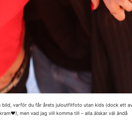
å bild, varför du får årets juloutfitfoto utan kids (dock ett 
am♥), men vad jag vill komma till – alla älskar väl ändå