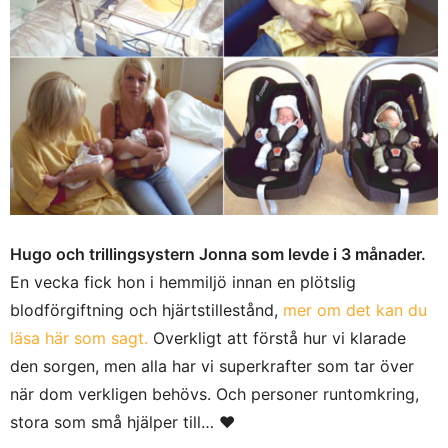
Hugo och trillingsystern Jonna som levde i 3 månader.
En vecka fick hon i hemmiljö innan en plötslig
blodförgiftning och hjärtstillestånd,
mer om det kan du
läsa här som sagt.
Overkligt att förstå hur vi klarade
den sorgen, men alla har vi superkrafter som tar över
när dom verkligen behövs. Och personer runtomkring,
stora som små hjälper till… ♥