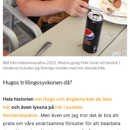
Bild från midsommarafton 2023. Med en gosig Felix i knät och bestick i
händerna lyckades jag föreviga stunden med min älskade kille.
Hugos trillingssyskonen då?
Hela historien
om Hugo och änglarna kan du läsa
här
och även lyssna på
här i podden
Norrlandspäron.
Men även om jag tror det är bra att
prata om våra smärtsamma förluster för att bearbeta