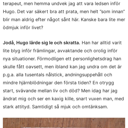
terapeut, men hemma undvek jag att vara ledsen inför
Hugo. Det var säkert bra att prata, men helt ”som innan”
blir man aldrig efter något sånt här. Kanske bara lite mer
ödmjuk inför livet?
Jodå, Hugo lärde sig le och skratta.
Han har alltid varit
lite blyg inför främlingar, avvaktande och orolig inför
nya situationer. Förmodligen ett personlighetsdrag han
skulle fått oavsett, men ibland kan jag undra om det är
p.g.a. alla tusentals nålstick, andningsuppehåll och
mindre hjärnblödningar den första tiden? En otrygg
start, svävande mellan liv och död? Men idag har jag
ändrat mig och ser en kaxig kille, snart vuxen man, med
stark attityd. Samtidigt så mjuk och omtänksam.