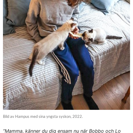
Bild av Hampus med sina yngsta syskon, 2022.
”Mamma, känner du dig ensam nu när Bobbo och Lo