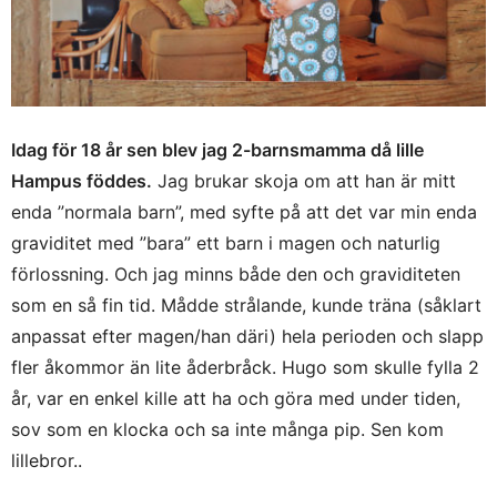
Idag för 18 år sen blev jag 2-barnsmamma då lille
Hampus föddes.
Jag brukar skoja om att han är mitt
enda ”normala barn”, med syfte på att det var min enda
graviditet med ”bara” ett barn i magen och naturlig
förlossning. Och jag minns både den och graviditeten
som en så fin tid. Mådde strålande, kunde träna (såklart
anpassat efter magen/han däri) hela perioden och slapp
fler åkommor än lite åderbråck. Hugo som skulle fylla 2
år, var en enkel kille att ha och göra med under tiden,
sov som en klocka och sa inte många pip. Sen kom
lillebror..