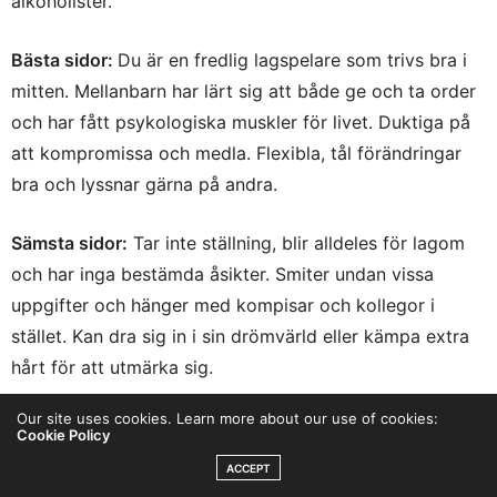
alkoholister.
Bäs
ta sidor:
Du är en fredlig lagspelare som trivs bra i
mitten. Mellanbarn har lärt sig att både ge och ta order
och har fått psykologiska muskler för livet. Duktiga på
att kompromissa och medla. Flexibla, tål förändringar
bra och lyssnar gärna på andra.
Sämsta sidor:
Tar inte ställning, blir alldeles för lagom
och har inga bestämda åsikter. Smiter undan vissa
uppgifter och hänger med kompisar och kollegor i
stället. Kan dra sig in i sin drömvärld eller kämpa extra
hårt för att utmärka sig.
Our site uses cookies. Learn more about our use of cookies:
Här trivs du inte:
I konservativa, tråkiga yrken och
Cookie Policy
miljöer. Där du känner dig ensam och inte hittar din
ACCEPT
identitet.