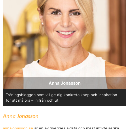
Anna Jonasson
Träningsbloggen som vill ge dig konkreta knep och inspiration
för att må bra – inifrån och ut!
Anna Jonasson
annajonasson.se
är en av Sveriges äldsta och mest inflytelserika