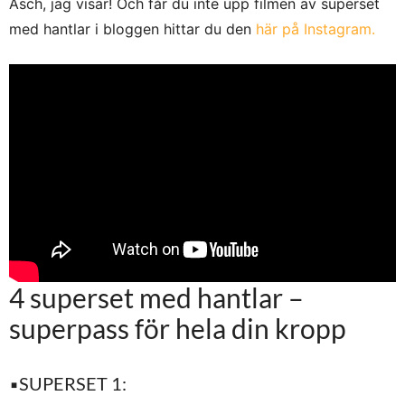
Äsch, jag visar! Och får du inte upp filmen av superset
med hantlar i bloggen hittar du den
här på Instagram.
4 superset med hantlar –
superpass för hela din kropp
▪️
SUPERSET 1: