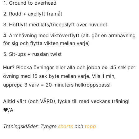
Ground to overhead
Rodd + axellyft framåt
Höftlyft med lats/tricepslyft över huvudet
Armhävning med viktöverflytt (alt. gör en armhävning
för sig och flytta vikten mellan varje)
Sit-ups + russian twist
Hur?
Plocka övningar eller alla och jobba ex. 45 sek per
övning med 15 sek byte mellan varje. Vila 1 min,
upprepa 3 varv = 20 minuters helkroppspass!
Alltid värt (och VÄRD), lycka till med veckans träning!
❤︎/A
Träningskläder: Tyngre
shorts
och
topp