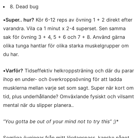
8. Dead bug
▪️
Super.. hur?
Kör 6-12 reps av övning 1 + 2 direkt efter
varandra. Vila ca 1 minut x 2-4 superset. Sen samma
sak för övning 3 + 4, 5 + 6 och 7 + 8. Använd gärna
olika tunga hantlar för olika starka muskelgrupper om
du har.
▪️
Varför?
Tidseffektiv helkroppsträning och där du parar
ihop en under- och överkroppsövning för att ladda
musklerna mellan varje set som sagt. Super när kort om
tid, plus underhållande? Omväxlande fysiskt och vilsamt
mental när du slipper planera..
”You gotta be out of your mind not to try this”
;)*
Somliga övningar från mitt lördagspass, kanske något