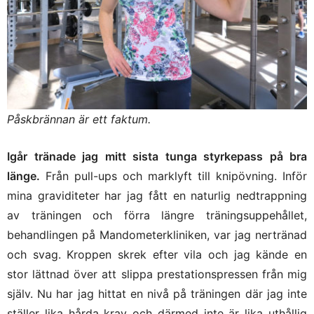
Påskbrännan är ett faktum.
Igår tränade jag mitt sista tunga styrkepass på bra
länge.
Från pull-ups och marklyft till knipövning. Inför
mina graviditeter har jag fått en naturlig nedtrappning
av träningen och förra längre träningsuppehållet,
behandlingen på Mandometerkliniken, var jag nertränad
och svag. Kroppen skrek efter vila och jag kände en
stor lättnad över att slippa prestationspressen från mig
själv. Nu har jag hittat en nivå på träningen där jag inte
ställer lika hårda krav och därmed inte är lika uthållig