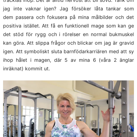
tråcklas ihop. Det är alltid nervöst att bli sövd. Tänk om
jag inte vaknar igen? Jag försöker låta tankar som
dem passera och fokusera på mina målbilder och det
positiva istället. Att få en funktionell mage som kan ge
det stöd för rygg och i rörelser en normal bukmuskel
kan göra. Att slippa frågor och blickar om jag är gravid
igen. Att symboliskt sluta barnfödarkarriären med att sy
ihop hålet i magen, där 5 av mina 6 (våra 2 änglar
inräknat) kommit ut.