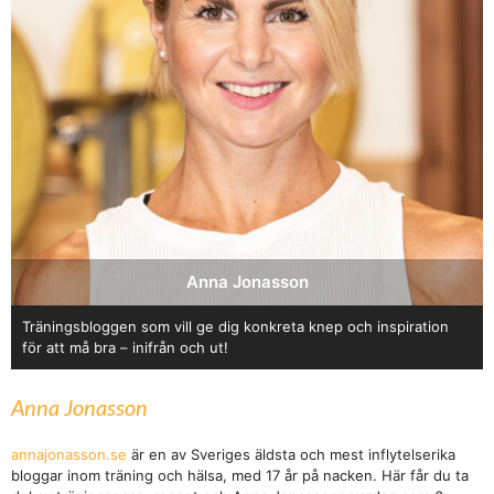
BARBRO
SKRIVER:
Lycka till Anna
APRIL 7, 2015 KL. 6:33 E M
CECILIA
SKRIVER:
Lycka till!! Jag kommer att tänka på dig!!
APRIL 7, 2015 KL. 6:48 E M
CINDY
SKRIVER:
Hoppas allt har gått bra! Kram
Anna Jonasson
APRIL 7, 2015 KL. 8:45 E M
Träningsbloggen som vill ge dig konkreta knep och inspiration
för att må bra – inifrån och ut!
Anna Jonasson
annajonasson.se
är en av Sveriges äldsta och mest inflytelserika
bloggar inom träning och hälsa, med 17 år på nacken. Här får du ta