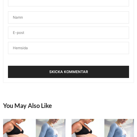
THERESE
SKRIVER:
Stort lycka till Anna! Jag ska hålla tummarna att op
går enligt plan och att resultatet blir bra. Kram
APRIL 7, 2015 KL. 8:24 F M
EMMA
SKRIVER:
Stort lycka till med operation och rehab. Och tack
för allt klokt du skriver i din blogg. Väntar själv barn
i juni och börjar se fram emot att kunna träna
normalt igen, men ska verkligen försöka att skynda
långsam. Och istället för att bli besviken på
kroppen som inte orkar det jag vill längre försöker
jag vara glad att den är så stark att jag faktiskt
kunde åka skidor i påsk, om än lugnt och kort.
APRIL 7, 2015 KL. 8:49 F M
You May Also Like
KATRIN
SKRIVER:
Lycka till Anna! Jag sitter på jobbet (SÖS) och
skickar positiva tankar till dig i byggnaden
bredvid:-)