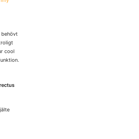
h behövt
roligt
ur cool
funktion.
 rectus
jälte