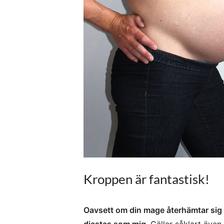
Kroppen är fantastisk!
Oavsett om din mage återhämtar sig na
diastas som mig.
Gäller såklart även 