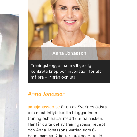
Anna Jonasson
Träningsbloggen som vill ge dig
konkreta knep och inspiration för att
må bra – inifrån och ut!
Anna Jonasson
annajonasson.se
är en av Sveriges äldsta
och mest inflytelserika bloggar inom
träning och hälsa, med 17 år på nacken.
Här får du ta del av träningspass, recept
och Anna Jonassons vardag som 6-
barnsmamma, 2 katter inräknade. Alltid