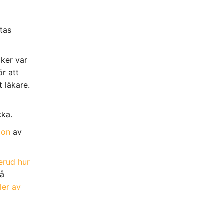
tas
iker var
r att
 läkare.
cka.
ion
av
erud hur
på
ler av