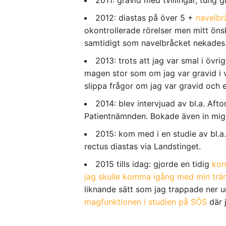
2012: diastas på över 5 +
navelbr
okontrollerade rörelser men mitt öns
samtidigt som navelbråcket nekades
2013: trots att jag var smal i övr
magen stor som om jag var gravid i v
slippa frågor om jag var gravid och e
2014: blev intervjuad av bl.a. Afto
Patientnämnden. Bokade även in mig p
2015: kom med i en studie av bl.a
rectus diastas via Landstinget.
2015 tills idag: gjorde en tidig
kon
jag skulle komma igång med min trä
liknande sätt som jag trappade ner u
magfunktionen i studien på SÖS
där 