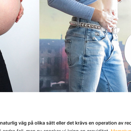
turlig väg på olika sätt eller det krävs en operation av re
i andra fall, men nu snackar vi kring en graviditet,
Mamatu