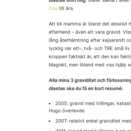
Day
till ära.
Att bli mamma är bland det absolut h
efterhand – även att vara gravid. V
lång återhämtning efter kejsarsnitt o
lycklig när ett-, två- och TRE små li
kroppen faktiskt är, att den kan fakti
Magiskt, men ibland med viss hjälp 
Alla mina 3 graviditet och förlossning
diastas ska du få en kort resumé:
2005: gravid med trillingar, katast
Hugo överlevde.
2007: relativt enkel graviditet m
2011: gravid med tvillingar, tung 