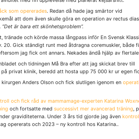
åck som opererades
. Redan då hade jag smärtor vid
kemål att dom även skulle göra en operation av rectus dias
.
”Det är bara ett skönhetsproblem”.
igt, tränade och körde massa långpass inför En Svensk Klass
. 20. Gick ständigt runt med åtdragna coremuskler, både fö
ftersom jag fick ont annars. Nekades ändå hjälp av flertalet
nbladet och tidningen Må Bra efter att jag skickat brev till
å privat klinik, beredd att hosta upp 75 000 kr ur egen fi
. kirurgen Anders Olson och fick slutligen igenom en
operat
troll och fick råd av mammamage-experten Katarina Woxn
ning
och fortsatte med
successivt mer avancerad träning
, 
nder graviditeterna. Under 3 års tid gjorde jag även
kontrol
jag opererats och 2023 – ny kontroll hos Katarina..