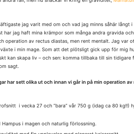
äftigaste jag varit med om och vad jag minns såhär långt i
isst har jag haft mina krämpor som många andra gravida oc
ch operation av rectus diastas, men rent mentalt. Jag var ot
v växte i min mage. Som att det plötsligt gick upp för mig h
skt kan skapa liv – och sen: komma tillbaka till sin tidigare 
som sagt.
ar har sett olika ut och innan vi går in på min operation av
rofsnitt i vecka 27 och ”bara” vår 750 g (idag ca 80 kg!!) h
ed Hampus i magen och naturlig förlossning.
graviditet med fin upplevelse med planerat kejsarsnitt.