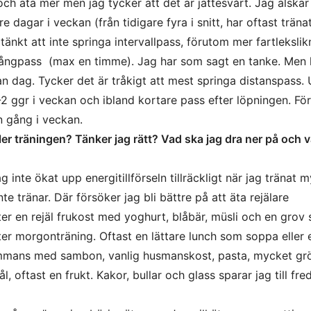
och äta mer men jag tycker att det är jättesvårt. Jag älskar
e dagar i veckan (från tidigare fyra i snitt, har oftast träna
tänkt att inte springa intervallpass, förutom mer fartleksli
a långpass (max en timme). Jag har som sagt en tanke. Men 
an dag. Tycker det är tråkigt att mest springa distanspass.
2 ggr i veckan och ibland kortare pass efter löpningen. Fö
en gång i veckan.
ller träningen? Tänker jag rätt? Vad ska jag dra ner på och 
g inte ökat upp energitillförseln tillräckligt när jag tränat 
te tränar. Där försöker jag bli bättre på att äta rejälare
ter en rejäl frukost med yoghurt, blåbär, müsli och en grov
ter morgonträning. Oftast en lättare lunch som soppa eller 
lsammans med sambon, vanlig husmanskost, pasta, mycket gr
, oftast en frukt. Kakor, bullar och glass sparar jag till fre