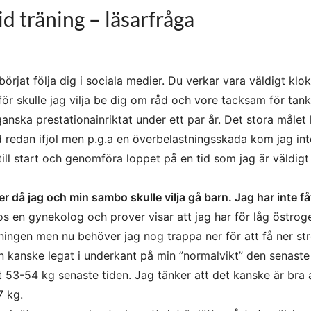
 träning – läsarfråga
örjat följa dig i sociala medier. Du verkar vara väldigt klo
för skulle jag vilja be dig om råd och vore tacksam för tan
ganska prestationainriktat under ett par år. Det stora målet 
edan ifjol men p.g.a en överbelastningsskada kom jag inte 
ill start och genomföra loppet på en tid som jag är väldigt
ller då jag och min sambo skulle vilja gå barn. Jag har inte f
os en gynekolog och prover visar att jag har för låg östrog
ningen men nu behöver jag nog trappa ner för att få ner str
n kanske legat i underkant på min ”normalvikt” den senaste 
t 53-54 kg senaste tiden. Jag tänker att det kanske är bra 
7 kg.