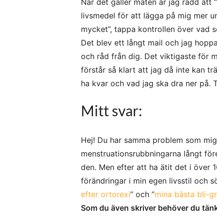
När det gäller maten är jag rädd att ”
livsmedel för att lägga på mig mer un
mycket”, tappa kontrollen över vad s
Det blev ett långt mail och jag hopp
och råd från dig. Det viktigaste för
förstår så klart att jag då inte kan 
ha kvar och vad jag ska dra ner på. T
Mitt svar:
Hej! Du har samma problem som mig nä
menstruationsrubbningarna långt före j
den. Men efter att ha ätit det i öve
förändringar i min egen livsstil och s
efter ortorexi
” och ”
mina bästa bli-gr
Som du även skriver behöver du tänka