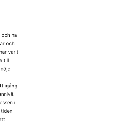
k och ha
kar och
har varit
till
 nöjd
ått igång
ennivå.
essen i
tiden.
att