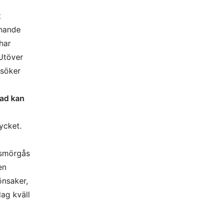
t
knande
har
 Utöver
rsöker
vad kan
mycket.
 smörgås
en
önsaker,
dag kväll