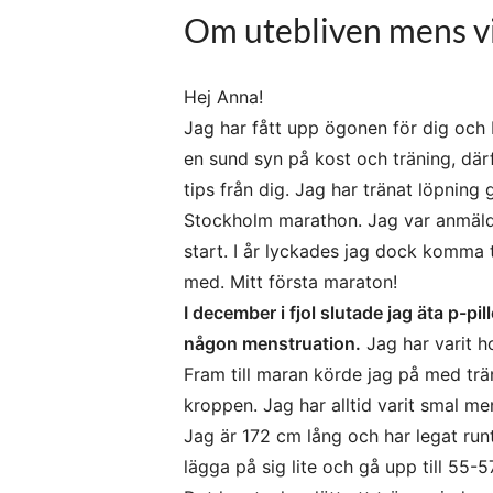
Om utebliven mens vid
Hej Anna!
Jag har fått upp ögonen för dig och b
en sund syn på kost och träning, där
tips från dig. Jag har tränat löpning 
Stockholm marathon. Jag var anmäld r
start. I år lyckades jag dock komma t
med. Mitt första maraton!
I december i fjol slutade jag äta p-pi
någon menstruation.
Jag har varit h
Fram till maran körde jag på med trä
kroppen. Jag har alltid varit smal me
Jag är 172 cm lång och har legat run
lägga på sig lite och gå upp till 55-5