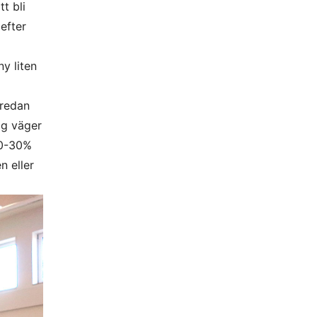
t bli
efter
ny liten
 redan
ag väger
20-30%
n eller