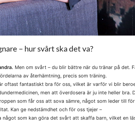
ugnare – hur svårt ska det va?
andra.
Men om svårt – du blir bättre när du tränar på det. F
fördelarna av återhämtning, precis som träning.
r oftast fantastiskt bra för oss, vilket är varför vi blir ber
undermedicinen, men att överdosera är ju inte heller bra. D
 kroppen som får oss att sova sämre, något som leder till f
tat. Kan ge nedstämdhet och för oss tjejer –
något som kan göra det svårt att skaffa barn, vilket en lä