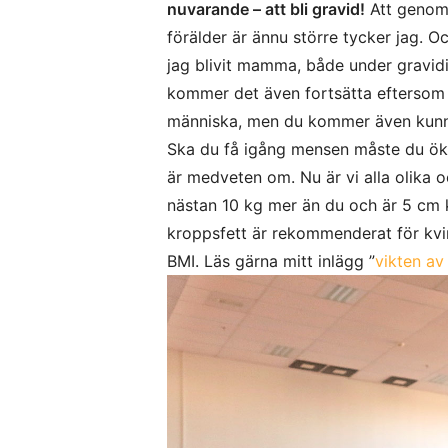
nuvarande – att bli gravid!
Att genomfö
förälder är ännu större tycker jag. O
jag blivit mamma, både under gravidi
kommer det även fortsätta eftersom för
människa, men du kommer även kunna t
Ska du få igång mensen måste du öka
är medveten om. Nu är vi alla olika o
nästan 10 kg mer än du och är 5 cm k
kroppsfett är rekommenderat för kvinn
BMI. Läs gärna mitt inlägg ”
vikten av