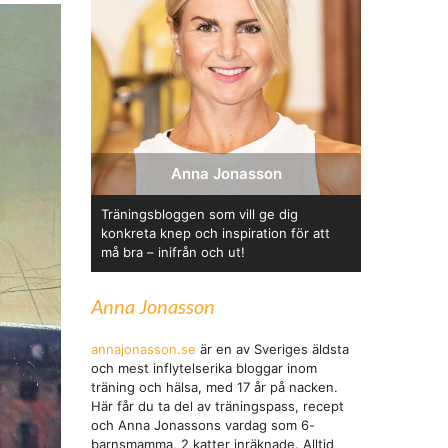
Anna Jonasson
Träningsbloggen som vill ge dig
konkreta knep och inspiration för att
må bra – inifrån och ut!
Anna Jonasson
annajonasson.se
är en av Sveriges äldsta
och mest inflytelserika bloggar inom
träning och hälsa, med 17 år på nacken.
Här får du ta del av träningspass, recept
och Anna Jonassons vardag som 6-
barnsmamma, 2 katter inräknade. Alltid