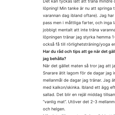
Det kan tyckas lätt att träna mindre 
löpning! Min tanke är nu att springa tr
varannan dag ibland oftare). Jag har 
pass men i måttliga farter, och ing
jobbigt mentalt att inte träna varann
löpningen tränar jag styrka hemma 1-
också få till rörlighetsträning/yoga 
Har du råd och tips att ge när det gä
jag behålla?
När det gället maten så tror jag att ja
Snarare ätit lagom för de dagar jag in
mellanmål de dagar jag tränar. Jag ä
med kalkon/skinka. Ibland ett ägg ef
sallad. Det blir en rejäl middag til
”vanlig mat”. Utöver det 2-3 mellanmål
och helgen.