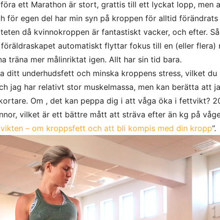
ra ett Marathon är stort, grattis till ett lyckat lopp, men at
ch för egen del har min syn på kroppen för alltid förändrats 
teten då kvinnokroppen är fantastiskt vacker, och efter. Så
äldraskapet automatiskt flyttar fokus till en (eller flera) 
räna mer målinriktat igen. Allt har sin tid bara.
 ditt underhudsfett och minska kroppens stress, vilket du
ch jag har relativt stor muskelmassa, men kan berätta att j
ortare. Om , det kan peppa dig i att våga öka i fettvikt? 
or, vilket är ett bättre mått att sträva efter än kg på våge
 vikten – om kroppsfett och att bli kompis med din kropp
”.