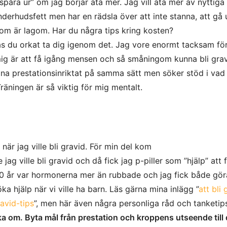
spåra ur” om jag börjar äta mer. Jag vill äta mer av nyttiga
derhudsfett men har en rädsla över att inte stanna, att gå 
om är lagom. Har du några tips kring kosten?
as du orkat ta dig igenom det. Jag vore enormt tacksam för
 mig är att få igång mensen och så småningom kunna bli gra
träna prestationsinriktat på samma sätt men söker stöd i vad
räningen är så viktig för mig mentalt.
r jag ville bli gravid. För min del kom
ag ville bli gravid och då fick jag p-piller som ”hjälp” att 
r 10 år var hormonerna mer än rubbade och jag fick både gör
öka hjälp när vi ville ha barn. Läs gärna mina inlägg ”
att bli 
avid-tips
”, men här även några personliga råd och tanketip
 om. Byta mål från prestation och kroppens utseende till d