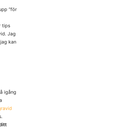
upp ”för
 tips
vid. Jag
 jag kan
få igång
a
gravid
s.
itt