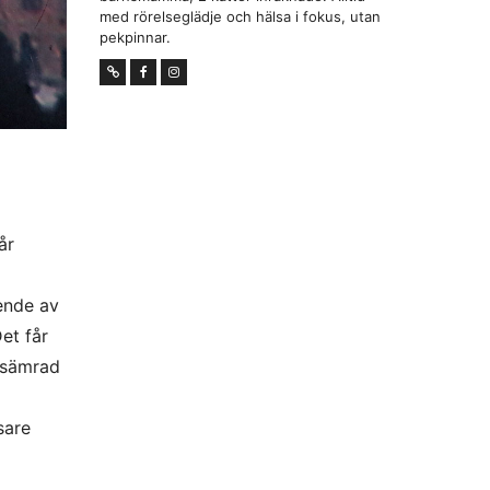
med rörelseglädje och hälsa i fokus, utan
pekpinnar.
år
oende av
et får
örsämrad
sare