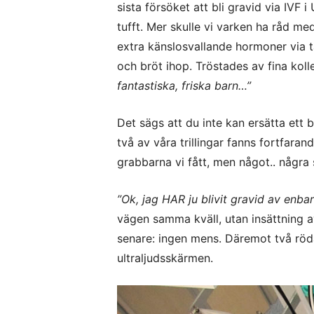
sista försöket att bli gravid via IVF
tufft. Mer skulle vi varken ha råd med
extra känslosvallande hormoner via 
och bröt ihop. Tröstades av fina kol
fantastiska, friska barn…”
Det sägs att du inte kan ersätta ett 
två av våra trillingar fanns fortfara
grabbarna vi fått, men något.. några
”Ok, jag HAR ju blivit gravid av enba
vägen samma kväll, utan insättning a
senare: ingen mens. Däremot två röda
ultraljudsskärmen.