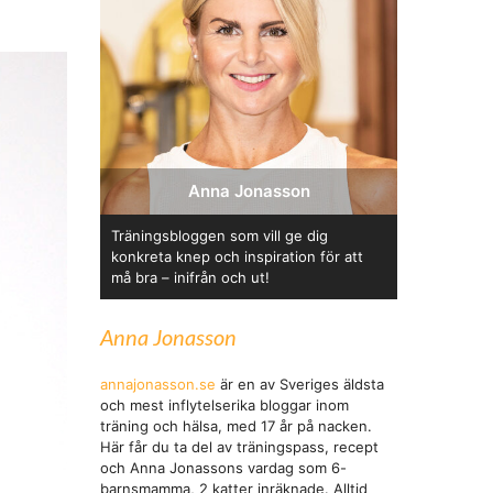
Anna Jonasson
Träningsbloggen som vill ge dig
konkreta knep och inspiration för att
må bra – inifrån och ut!
Anna Jonasson
annajonasson.se
är en av Sveriges äldsta
och mest inflytelserika bloggar inom
träning och hälsa, med 17 år på nacken.
Här får du ta del av träningspass, recept
och Anna Jonassons vardag som 6-
barnsmamma, 2 katter inräknade. Alltid