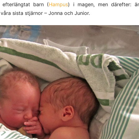
 efterlängtat barn (
Hampus
) i magen, men därefter: ä
åra sista stjärnor – Jonna och Junior.