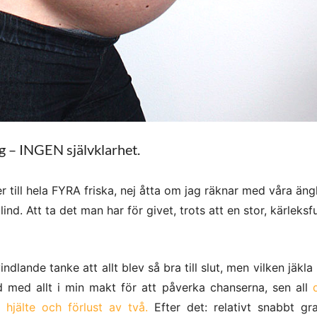
g – INGEN självklarhet.
er till hela FYRA friska, nej åtta om jag räknar med våra än
ind. Att ta det man har för givet, trots att en stor, kärleksfu
ndlande tanke att allt blev så bra till slut, men vilken jäkla
avid med allt i min makt för att påverka chanserna, sen all
 hjälte och förlust av två.
Efter det: relativt snabbt grav