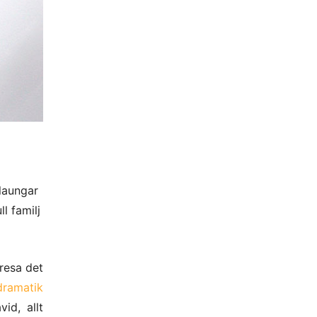
glaungar
ll familj
 resa det
dramatik
id, allt