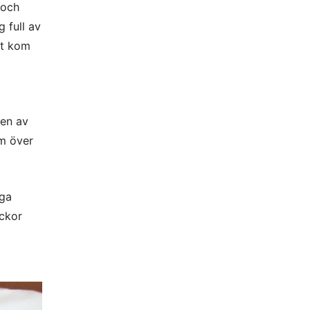
 och
g full av
et kom
ten av
am över
iga
eckor