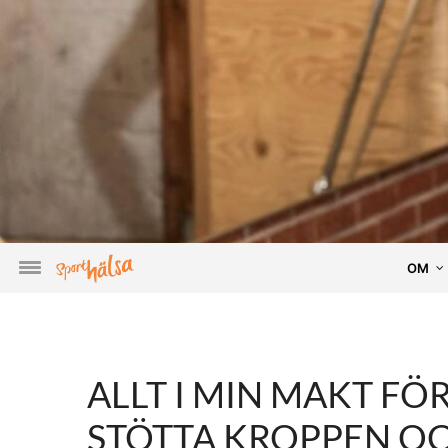
OM
ALLT I MIN MAKT FÖR
STÖTTA KROPPEN OC