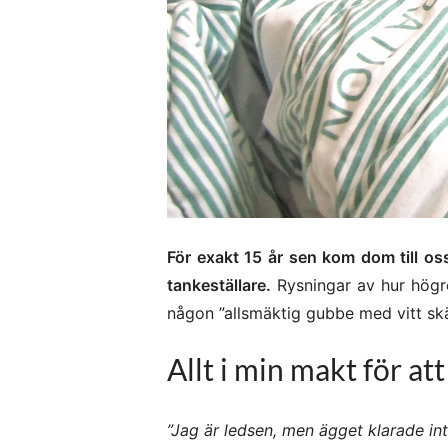
För exakt 15 år sen kom dom till o
tankeställare.
Rysningar av hur högre
någon ”allsmäktig gubbe med vitt skä
Allt i min makt för att
”Jag är ledsen, men ägget klarade int