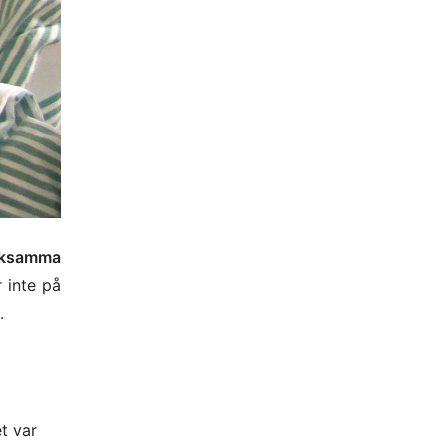
acksamma
 inte på
.
t var