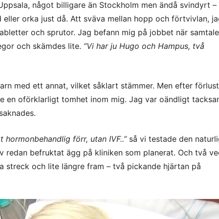
 i Uppsala, något billigare än Stockholm men ändå svindyrt –
 eller orka just då. Att sväva mellan hopp och förtvivlan, ja
tabletter och sprutor. Jag befann mig på jobbet när samtal
legor och skämdes lite.
”Vi har ju Hugo och Hampus, två
barn med ett annat, vilket såklart stämmer. Men efter förlus
nde en oförklarligt tomhet inom mig. Jag var oändligt tacks
 saknades.
rt hormonbehandlig förr, utan IVF..”
så vi testade den naturl
v redan befruktat ägg på kliniken som planerat. Och två v
 streck och lite längre fram – två pickande hjärtan på