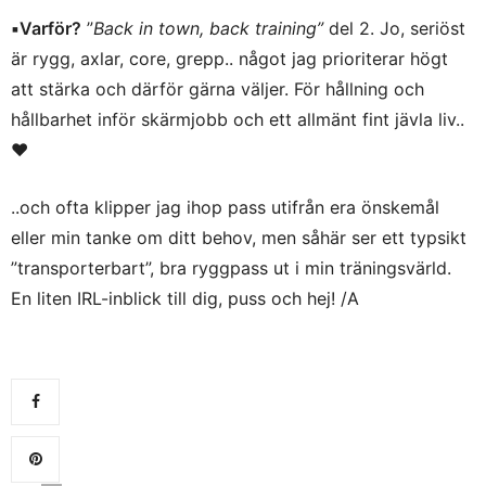
▪️Varför?
”
Back in town, back training”
del 2. Jo, seriöst
är rygg, axlar, core, grepp.. något jag prioriterar högt
att stärka och därför gärna väljer. För hållning och
hållbarhet inför skärmjobb och ett allmänt fint jävla liv..
♥️
..och ofta klipper jag ihop pass utifrån era önskemål
eller min tanke om ditt behov, men såhär ser ett typsikt
”transporterbart”, bra ryggpass ut i min träningsvärld.
En liten IRL-inblick till dig, puss och hej! /A