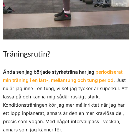
Träningsrutin?
Ända sen jag började styrketräna har jag
periodiserat
min träning i en lätt-, mellantung och tung period
.
Just
nu är jag inne i en tung, vilket jag tycker är superkul. Att
lassa på och känna mig sådär ruskigt stark.
Konditionsträningen kör jag mer målinriktat när jag har
ett lopp inplanerat, annars är den en mer kravlösa del,
precis som yogan. Med något intervallpass i veckan,
annars som jag känner för.