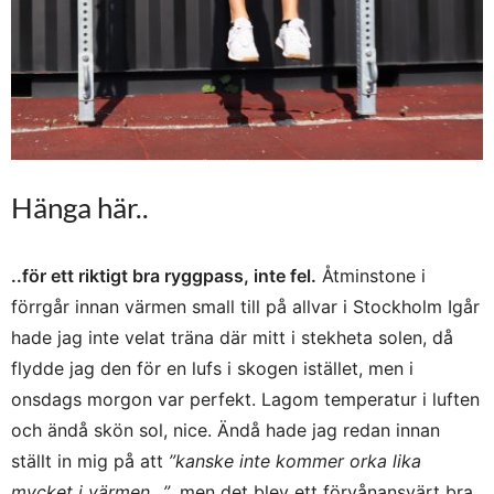
Hänga här..
..för ett riktigt bra ryggpass, inte fel.
Åtminstone i
förrgår innan värmen small till på allvar i Stockholm Igår
hade jag inte velat träna där mitt i stekheta solen, då
flydde jag den för en lufs i skogen istället, men i
onsdags morgon var perfekt. Lagom temperatur i luften
och ändå skön sol, nice. Ändå hade jag redan innan
ställt in mig på att
”kanske inte kommer orka lika
mycket i värmen…”
, men det blev ett förvånansvärt bra