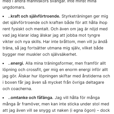
med i andra människors svängar. Inte minst mina
ungdomars.
..kraft och självförtroende.
Styrketräningen ger mig
det självförtroende och kraften både för att hålla ihop
rent fysiskt och mentalt. Och även om jag är nöjd med
vad jag klarar idag älskar jag att jobba mot tyngre
vikter och nya skills. Har inte bråttom, men vill ju ändå
träna, så jag fortsätter utmana mig själv, vilket både
bygger mer muskler och självsäkerhet.
..energi.
Alla mina träningsformer, men framför allt
löpning och crossfit, ger mig en enorm energi inför allt
jag gör. Älskar hur löpningen skiftar med årstiderna och
i boxen får jag även så mycket från övriga deltagare
och coacherna.
..omtanke och fåfänga.
Jag vill hålla för många
många år framöver, men kan inte sticka under stol med
att jag även vill se snygg ut naken (i egna ögon) – dock