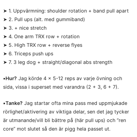
➤ 1. Uppvärmning: shoulder rotation + band pull apart
➤ 2. Pull ups (alt. med gummiband)
➤ 3. + nice stretch
➤ 4. One arm TRX row + rotation
➤ 5. High TRX row + reverse flyes
➤ 6. Triceps push ups
➤ 7. 3 leg dog + straight/diagonal abs strength
▪️Hur?
Jag körde 4 x 5-12 reps av varje övning och
sida, vissa i superset med varandra (2 + 3, 6 + 7).
▪️Tanke?
Jag startar ofta mina pass med uppmjukade
rörlighet/aktivering av viktiga delar, sen det jag tycker
är utmanande/vill bli bättre på (här pull ups) och ”ren
core” mot slutet så den är pigg hela passet ut.