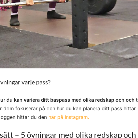
vningar varje pass?
hur du kan variera ditt baspass med olika redskap och och t
 dom fokuserar på och hur du kan planera ditt pass hittar 
bloggen hittar du den
här på Instagram.
 sätt – 5 övningar med olika redskap och