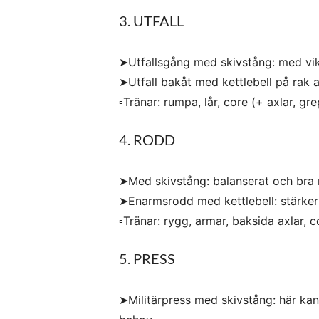
3. UTFALL
➤Utfallsgång med skivstång: med vikt
➤Utfall bakåt med kettlebell på rak a
▫️Tränar: rumpa, lår, core (+ axlar, gre
4. RODD
➤Med skivstång: balanserat och bra n
➤Enarmsrodd med kettlebell: stärker
▫️Tränar: rygg, armar, baksida axlar, c
5. PRESS
➤Militärpress med skivstång: här ka