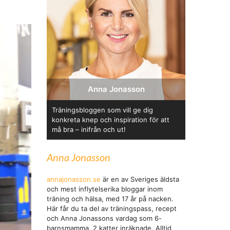
Anna Jonasson
Träningsbloggen som vill ge dig
konkreta knep och inspiration för att
må bra – inifrån och ut!
Anna Jonasson
annajonasson.se
är en av Sveriges äldsta
och mest inflytelserika bloggar inom
träning och hälsa, med 17 år på nacken.
Här får du ta del av träningspass, recept
och Anna Jonassons vardag som 6-
barnsmamma, 2 katter inräknade. Alltid