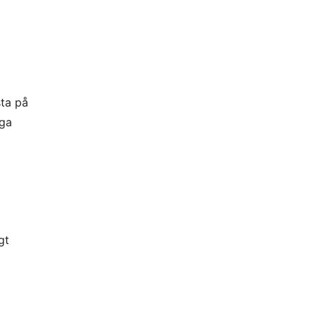
sta på
gga
gt