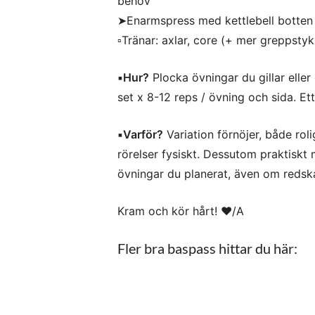
behov
➤Enarmspress med kettlebell botten u
▫️Tränar: axlar, core (+ mer greppstyk
▪️Hur?
Plocka övningar du gillar eller
set x 8-12 reps / övning och sida. Et
▪️Varför?
Variation förnöjer, både rol
rörelser fysiskt. Dessutom praktiskt
övningar du planerat, även om reds
Kram och kör hårt! ♥/A
Fler bra baspass hittar du här: