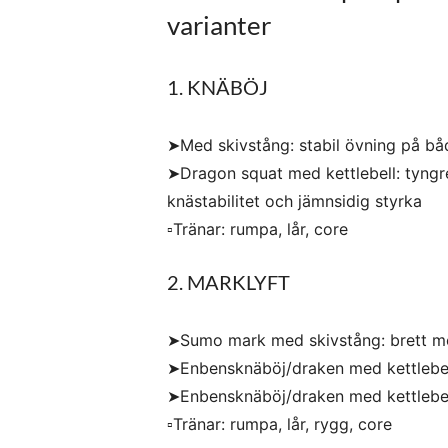
varianter
1. KNÄBÖJ
➤Med skivstång: stabil övning på båd
➤Dragon squat med kettlebell: tyngre
knästabilitet och jämnsidig styrka
▫️Tränar: rumpa, lår, core
2. MARKLYFT
➤Sumo mark med skivstång: brett mell
➤Enbensknäböj/draken med kettlebell
➤Enbensknäböj/draken med kettlebell
▫️Tränar: rumpa, lår, rygg, core