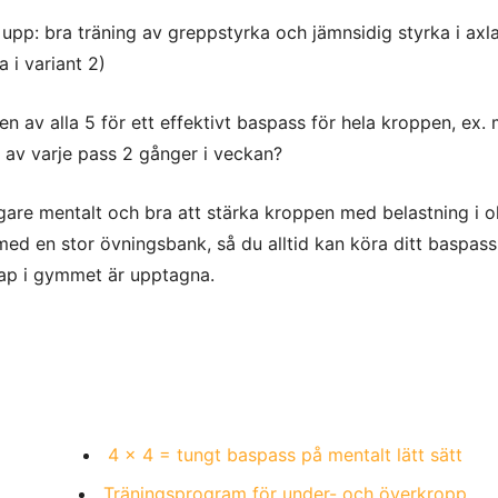
pp: bra träning av greppstyrka och jämnsidig styrka i axl
a i variant 2)
 en av alla 5 för ett effektivt baspass för hela kroppen, ex.
t av varje pass 2 gånger i veckan?
igare mentalt och bra att stärka kroppen med belastning i o
 med en stor övningsbank, så du alltid kan köra ditt baspas
kap i gymmet är upptagna.
4 x 4 = tungt baspass på mentalt lätt sätt
Träningsprogram för under- och överkropp