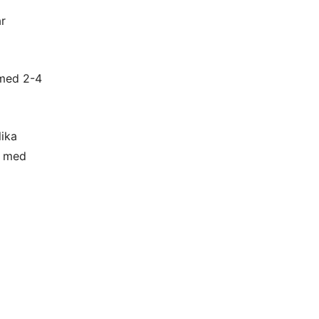
ar
 med 2-4
lika
s med