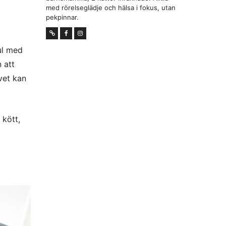
med rörelseglädje och hälsa i fokus, utan
pekpinnar.
ul med
 att
vet kan
 kött,