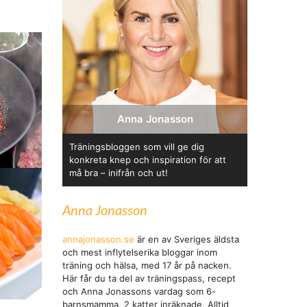
Anna Jonasson
Träningsbloggen som vill ge dig
konkreta knep och inspiration för att
må bra – inifrån och ut!
Anna Jonasson
annajonasson.se
är en av Sveriges äldsta
och mest inflytelserika bloggar inom
träning och hälsa, med 17 år på nacken.
Här får du ta del av träningspass, recept
och Anna Jonassons vardag som 6-
barnsmamma, 2 katter inräknade. Alltid