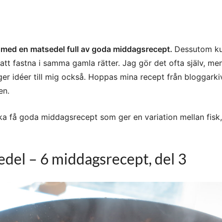
 med en matsedel full av goda middagsrecept.
Dessutom k
r att fastna i samma gamla rätter. Jag gör det ofta själv, men
ger idéer till mig också. Hoppas mina recept från bloggarki
en.
a få goda middagsrecept som ger en variation mellan fisk,
el – 6 middagsrecept, del 3