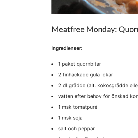
Meatfree Monday: Quorn
Ingredienser:
1 paket quornbitar
2
finhackade gula lökar
2
dl grädde (alt. kokosgrädde ell
vatten efter behov för önskad kon
1
msk tomatpuré
1
msk soja
salt och peppar