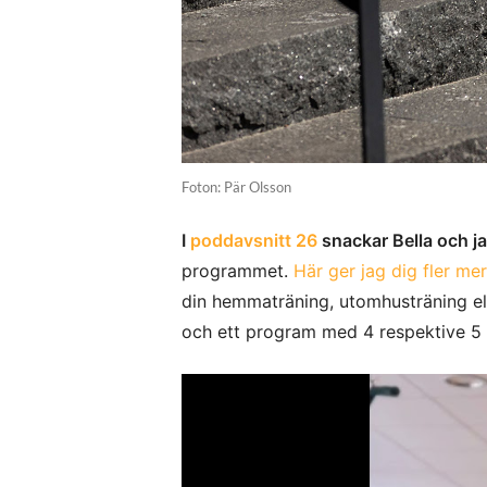
Foton: Pär Olsson
I
poddavsnitt 26
snackar Bella och ja
programmet.
Här ger jag dig fler mer
din hemmaträning, utomhusträning elle
och ett program med 4 respektive 5 ö