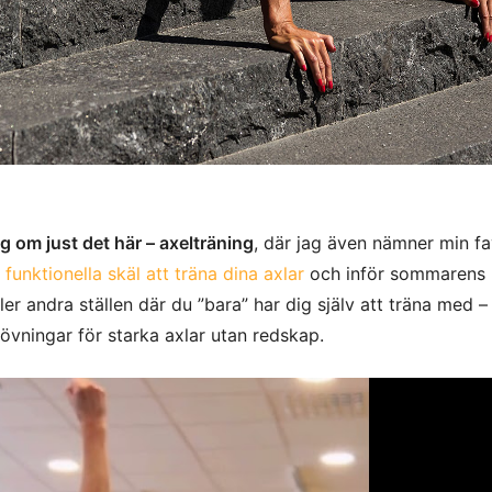
g om just det här – axelträning
, där jag även nämner min fa
 funktionella skäl att träna dina axlar
och inför sommarens 
r andra ställen där du ”bara” har dig själv att träna med – 
vningar för starka axlar utan redskap.