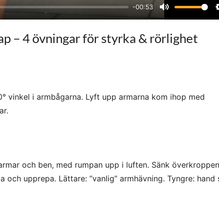
-00:53
M
u
p – 4 övningar för styrka & rörlighet
t
e
0° vinkel i armbågarna. Lyft upp armarna kom ihop med
ar.
armar och ben, med rumpan upp i luften. Sänk överkroppen 
ka och upprepa. Lättare: ”vanlig” armhävning. Tyngre: hand