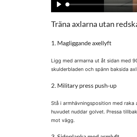
P
l
Träna axlarna utan redska
a
y
1. Magliggande axellyft
Ligg med armarna ut åt sidan med 9
skulderbladen och spänn baksida axl
2. Military press push-up
Stå i armhävningsposition med raka 
huvudet nuddar golvet. Pressa tillba
mot vägg.
3. Sidoplanka med armlyft