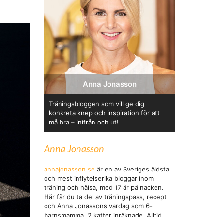
Anna Jonasson
Träningsbloggen som vill ge dig
konkreta knep och inspiration för att
må bra – inifrån och ut!
Anna Jonasson
annajonasson.se
är en av Sveriges äldsta
och mest inflytelserika bloggar inom
träning och hälsa, med 17 år på nacken.
Här får du ta del av träningspass, recept
och Anna Jonassons vardag som 6-
barnsmamma, 2 katter inräknade. Alltid