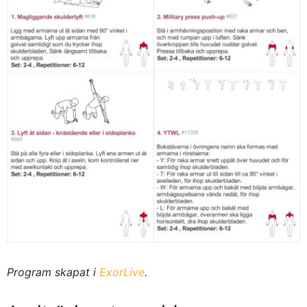
Program skapat i
ExorLive
.