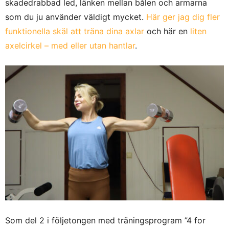
skadedrabbad led, länken mellan bålen och armarna
som du ju använder väldigt mycket.
Här ger jag dig fler
funktionella skäl att träna dina axlar
och här en
liten
axelcirkel – med eller utan hantlar
.
Som del 2 i följetongen med träningsprogram ”4 for