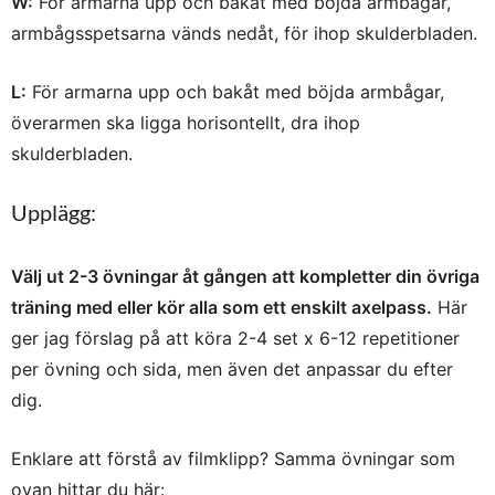
W:
För armarna upp och bakåt med böjda armbågar,
armbågsspetsarna vänds nedåt, för ihop skulderbladen.
L:
För armarna upp och bakåt med böjda armbågar,
överarmen ska ligga horisontellt, dra ihop
skulderbladen.
Upplägg:
Välj ut 2-3 övningar åt gången att kompletter din övriga
träning med eller kör alla som ett enskilt axelpass.
Här
ger jag förslag på att köra 2-4 set x 6-12 repetitioner
per övning och sida, men även det anpassar du efter
dig.
Enklare att förstå av filmklipp? Samma övningar som
ovan hittar du här: