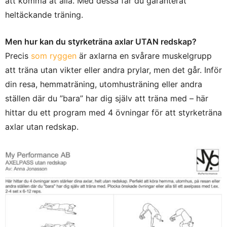
att komma åt alla. Med dessa får du garanterat
heltäckande träning.
Men hur kan du styrketräna axlar UTAN redskap?
Precis
som ryggen
är axlarna en svårare muskelgrupp
att träna utan vikter eller andra prylar, men det går. Inför
din resa, hemmaträning, utomhusträning eller andra
ställen där du ”bara” har dig själv att träna med – här
hittar du ett program med 4 övningar för att styrketräna
axlar utan redskap.